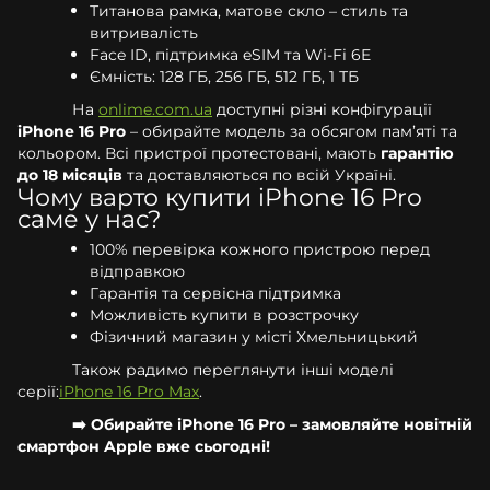
Титанова рамка, матове скло – стиль та
витривалість
Face ID, підтримка eSIM та Wi-Fi 6E
Ємність: 128 ГБ, 256 ГБ, 512 ГБ, 1 ТБ
На
onlime.com.ua
доступні різні конфігурації
iPhone 16 Pro
– обирайте модель за обсягом пам’яті та
кольором. Всі пристрої протестовані, мають
гарантію
до 18 місяців
та доставляються по всій Україні.
Чому варто купити iPhone 16 Pro
саме у нас?
100% перевірка кожного пристрою перед
відправкою
Гарантія та сервісна підтримка
Можливість купити в розстрочку
Фізичний магазин у місті Хмельницький
Також радимо переглянути інші моделі
серії:
iPhone 16 Pro Max
.
➡️ Обирайте iPhone 16 Pro – замовляйте новітній
смартфон Apple вже сьогодні!