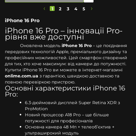
1
2
3
4
5
iPhone 16 Pro
iPhone 16 Pro – інновації Pro-
рівня вже доступні
Оновлена модель
iPhone 16 Pro
– це поєднання
передових технологій Apple, преміального дизайну та
професійних можливостей. Цей смартфон створений
для тих, хто хоче максимум: від камери до потужності.
Купити iPhone 16 Pro ви можете в інтернет-магазині
onlime.com.ua
з гарантією, швидкою доставкою та
повною перевіркою пристрою.
Основні характеристики iPhone 16
Pro:
6.3-дюймовий дисплей Super Retina XDR з
ProMotion
Новий процесор A18 Pro – ще більше
потужності для професіоналів
Основна камера 48 Мп + телеоб’єктив +
ультраширокий модуль