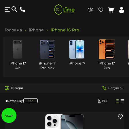
Головна
iPhone
iPhone 16 Pro
iPhone 17
iPhone 17
iPhone 17
iPhone 17
Air
Pro Max
Pro
Фільтри
Популярні
На сторінку:
6
PDF
Акція