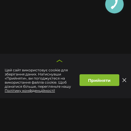
Цей сайт використовує cookie для
зберігання даних. Натиснувши
«Прийняти», ви погоджуєтеся на
КАТАЛОГ
Прийняти
використання файлів cookie. Щоб
дізнатися більше, перегляньте нашу
ПОСЛУГИ
Політику конфіденційності!
ІНФОРМАЦІЯ
м. Хмельницький, вул. Соборна, 16
пн-пт 09:00-19:00
сб-нд 10:00-18:00