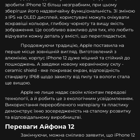
зробити iPhone 12 більш незграбним, при цьому
зберігши його надзвичайну функціональність. Зі зміною
з IPS на OLED дисплей, користувачі можуть очікувати
яскравіші кольори, глибоку чорноту та вищу якість
зображення. Це особливо важливо для тих, хто любить
відчувати кожну деталь у вмісті, що переглядається.
Продовжуючи традицію, Apple поставила на
перше місце зовнішній вигляд. Виготовлений з
алюмінію, корпус iPhone 12 дуже міцний та стійкий до
пошкоджень. А завдяки новому керамічному склу -
ceramic shield - яке покриває екран, відповідність
стандарту IP68 щодо захисту від пилу та вологи стала
ще вищою.
Apple не лише надає своїм клієнтам передові
технології, а й робить це з екологічним усвідомленням.
Використання переробленого матеріалу та пластику
демонструє їхню зосередженість на сталому розвитку
та відповідальному виробництві.
Переваги Айфона 12
Закінчуючи, можна сміливо заявити, що iPhone 12