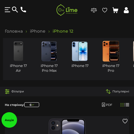
Головна
iPhone
iPhone 12
iPhone 17
iPhone 17
iPhone 17
iPhone 17
Air
Pro Max
Pro
Фільтри
Популярні
На сторінку:
6
PDF
Акція