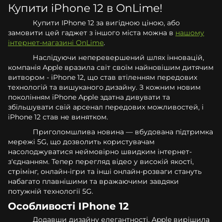
Купити iPhone 12 в OnLime!
Купити IPhone 12 за вигідною ціною, або
замовити цей гаджет з іншого міста можна в
нашому
інтернет-магазині OnLime
.
Наслідуючи неперевершений шлях інновацій,
компанія Apple вразила світ своїм найновішим дитячим
витвором - iPhone 12, що став втіленням передових
технологій та вишуканого дизайну. З кожним новим
поколінням iPhone Apple здатна дивувати та
збільшувати свій арсенал передових можливостей, і
iPhone 12 став не винятком.
Приголомшлива новина — вбудована підтримка
мережі 5G, що дозволить користувачам
насолоджуватися неймовірно швидким інтернет-
з'єднанням. Тепер перегляд відео у високій якості,
стрімінг, онлайн-ігри та інші онлайн-розваги стануть
набагато плавнішими та вражаючими завдяки
потужній технології 5G.
Особливості IPhone 12
Додавши дизайну елегантності, Apple вирішила