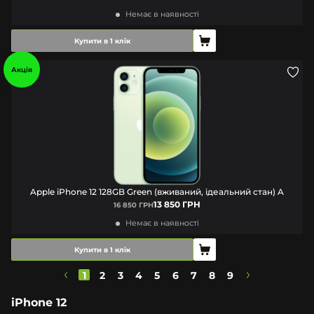
Немає в наявності
Купити в 1 клік
Акція
Apple iPhone 12 128GB Green (вживаний, ідеальний стан) A
13 850 ГРН
16 850 ГРН
Немає в наявності
Купити в 1 клік
1
2
3
4
5
6
7
8
9
iPhone 12