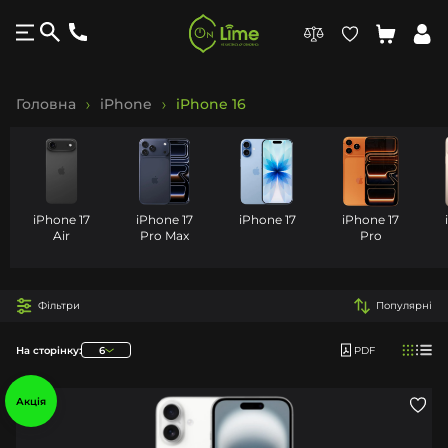
Головна
iPhone
iPhone 16
iPhone 17
iPhone 17
iPhone 17
iPhone 17
Air
Pro Max
Pro
Фільтри
Популярні
На сторінку:
6
PDF
Акція