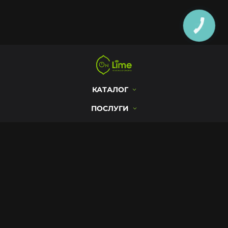
КНОПКА
ЗВ'ЯЗКУ
Цей сайт використовує cookie для
зберігання даних. Натиснувши
«Прийняти», ви погоджуєтеся на
КАТАЛОГ
Прийняти
використання файлів cookie. Щоб
дізнатися більше, перегляньте нашу
ПОСЛУГИ
Політику конфіденційності!
ІНФОРМАЦІЯ
м. Хмельницький, вул. Соборна, 16
пн-пт 09:00-19:00
сб-нд 10:00-18:00
+380 (97) 432-24-24 Магазин
onlime.ua@gmail.com