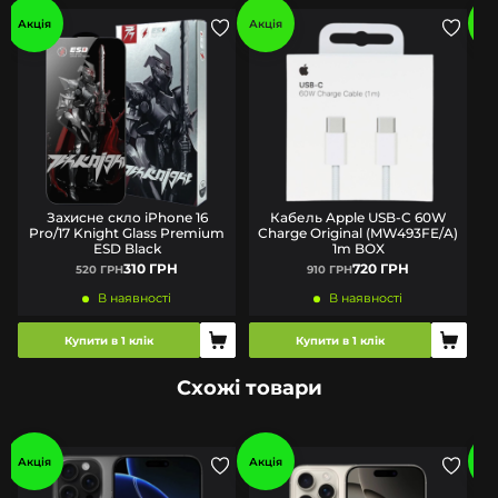
Акція
Акція
Ак
Захисне скло iPhone 16
Кабель Apple USB-C 60W
Pro/17 Knight Glass Premium
Charge Original (MW493FE/A)
п
ESD Black
1m BOX
310 ГРН
720 ГРН
520 ГРН
910 ГРН
В наявності
В наявності
Купити в 1 клік
Купити в 1 клік
Схожі товари
Акція
Акція
Ак