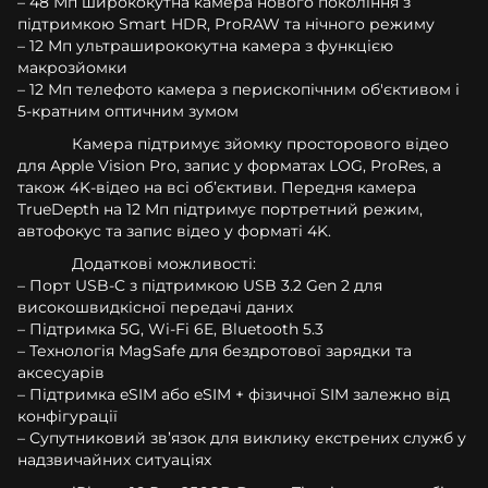
– 48 Мп ширококутна камера нового покоління з
підтримкою Smart HDR, ProRAW та нічного режиму
– 12 Мп ультраширококутна камера з функцією
макрозйомки
– 12 Мп телефото камера з перископічним об'єктивом і
5-кратним оптичним зумом
Камера підтримує зйомку просторового відео
для Apple Vision Pro, запис у форматах LOG, ProRes, а
також 4K-відео на всі обʼєктиви. Передня камера
TrueDepth на 12 Мп підтримує портретний режим,
автофокус та запис відео у форматі 4K.
Додаткові можливості:
– Порт USB-C з підтримкою USB 3.2 Gen 2 для
високошвидкісної передачі даних
– Підтримка 5G, Wi‑Fi 6E, Bluetooth 5.3
– Технологія MagSafe для бездротової зарядки та
аксесуарів
– Підтримка eSIM або eSIM + фізичної SIM залежно від
конфігурації
– Супутниковий зв’язок для виклику екстрених служб у
надзвичайних ситуаціях