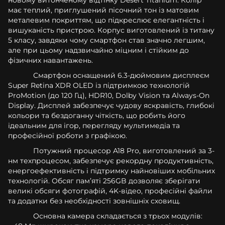
має теплий, приглушений пісочний тон із матовим
металевим покриттям, що підкреслює елегантність і
вишуканість пристрою. Корпус виготовлений із титану
5 класу, завдяки чому смартфон став значно легшим,
але при цьому надзвичайно міцним і стійким до
фізичних навантажень.
Смартфон оснащений 6.3-дюймовим дисплеєм
Super Retina XDR OLED із підтримкою технологій
ProMotion (до 120 Гц), HDR10, Dolby Vision та Always-On
Display. Дисплей забезпечує чудову яскравість, глибокі
кольори та бездоганну чіткість, що робить його
ідеальним для ігор, перегляду мультимедіа та
професійної роботи з графікою.
Потужний процесор A18 Pro, виготовлений за 3-
нм техпроцесом, забезпечує рекордну продуктивність,
енергоефективність і підтримку найновіших мобільних
технологій. Обсяг памʼяті 256GB дозволяє зберігати
великі обсяги фотографій, 4K-відео, професійні файли
та додатки без необхідності зовнішніх сховищ.
Основна камера складається з трьох модулів: