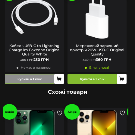
Кабель USB-C to Lightning
Мережевий зарядний
Charge 1m Foxconn Original
пристрій 20W USB-C Original
Quality White
Quality
230 ГРН
360 ГРН
300 ГРН
460 ГРН
Немає в наявності
В наявності
Купити в 1 клік
Купити в 1 клік
Схожі товари
Акція
Акція
Ак