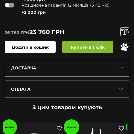
Розширена гарантія 12 місяців (3+12 міс)
+2 000 грн
23 760 ГРН
26 760 ГРН
Додати в кошик
Купити в 1 клік
ДОСТАВКА
ОПЛАТА
З цим товаром купують
Акція
Акція
Ак