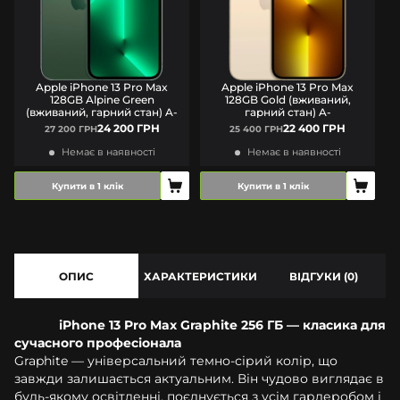
Apple iPhone 13 Pro Max
Apple iPhone 13 Pro Max
128GB Alpine Green
128GB Gold (вживаний,
(вживаний, гарний стан) A-
гарний стан) A-
24 200 ГРН
22 400 ГРН
27 200 ГРН
25 400 ГРН
Немає в наявності
Немає в наявності
Купити в 1 клік
Купити в 1 клік
ОПИС
ХАРАКТЕРИСТИКИ
ВІДГУКИ (0)
iPhone 13 Pro Max Graphite 256 ГБ — класика для
сучасного професіонала
Graphite — універсальний темно-сірий колір, що
завжди залишається актуальним. Він чудово виглядає в
будь-якому освітленні, поєднується з усім гардеробом і