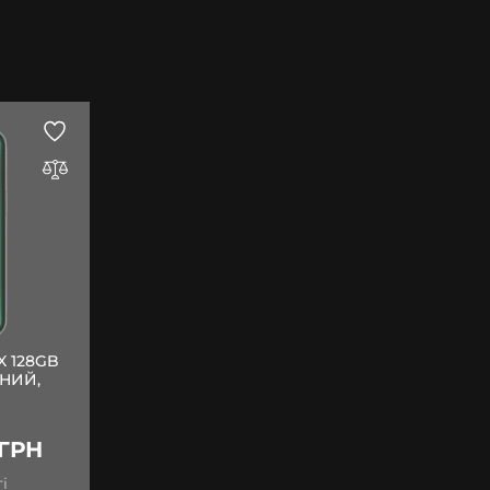
X 128GB
АНИЙ,
 ГРН
і