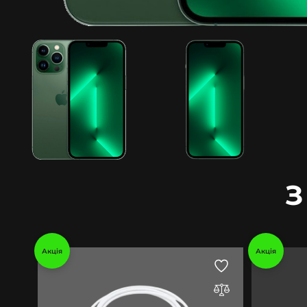
З
Акція
Акція