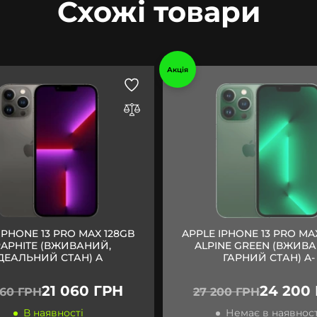
Схожі товари
Акція
IPHONE 13 PRO MAX 128GB
APPLE IPHONE 13 PRO MA
APHITE (ВЖИВАНИЙ,
ALPINE GREEN (ВЖИВ
ІДЕАЛЬНИЙ СТАН) A
ГАРНИЙ СТАН) A-
21 060 ГРН
24 200
060 ГРН
27 200 ГРН
В наявності
Немає в наявност