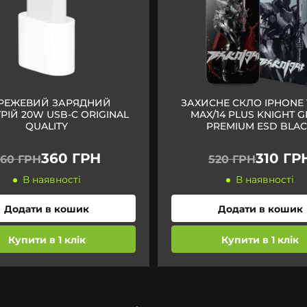
РЕЖЕВИЙ ЗАРЯДНИЙ
ЗАХИСНЕ СКЛО IPHONE 
РІЙ 20W USB-C ORIGINAL
MAX/14 PLUS KNIGHT G
QUALITY
PREMIUM ESD BLA
360 ГРН
310 ГР
60 ГРН
520 ГРН
В наявності
В наявності
Додати в кошик
Додати в кошик
Купити в 1 клік
Купити в 1 клік