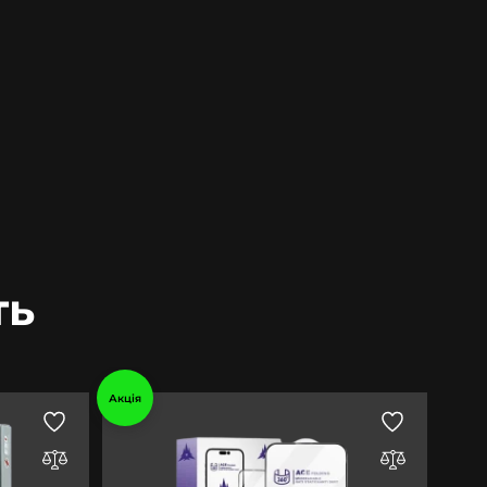
ть
Акція