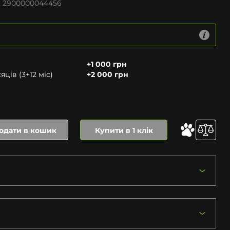
:
2900000044456
+1 000 грн
ців (3+12 міс)
+2 000 грн
одати в кошик
Купити в 1 клік