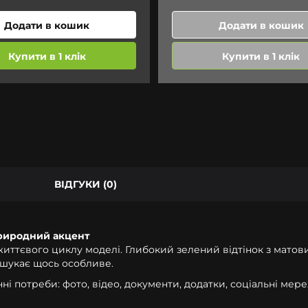
Додати в кошик
Додати в кошик
Купити в 1 клік
Купити в 1 клік
ВІДГУКИ (0)
 природний акцент
 життєвого циклу моделі. Глибокий зелений відтінок з мато
о шукає щось особливе.
ні потреби: фото, відео, документи, додатки, соціальні мереж