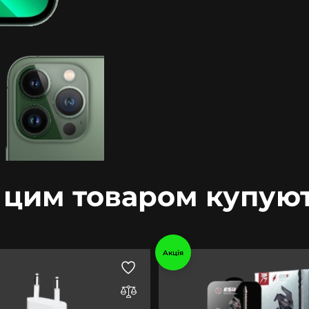
 цим товаром купую
Акція