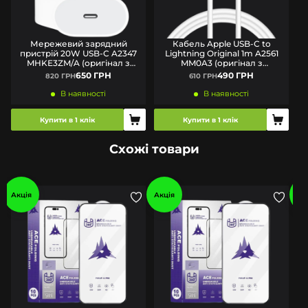
Мережевий зарядний
Кабель Apple USB-C to
пристрій 20W USB-C A2347
Lightning Original 1m A2561
MHKE3ZM/A (оригінал з
MM0A3 (оригінал з
комплекту)
комплекту)
650 ГРН
490 ГРН
820 ГРН
610 ГРН
В наявності
В наявності
Купити в 1 клік
Купити в 1 клік
Схожі товари
Акція
Акція
Ак