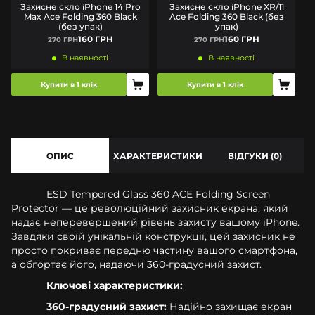
Захисне скло iPhone 14 Pro
Захисне скло iPhone XR/11
Max Ace Folding 360 Black
Ace Folding 360 Black (без
(без упак)
упак)
160 ГРН
160 ГРН
270 ГРН
270 ГРН
В наявності
В наявності
Купити в 1 клік
Купити в 1 клік
ОПИС
ХАРАКТЕРИСТИКИ
ВІДГУКИ (0)
ESD Tempered Glass 360 ACE Folding Screen
Protector — це революційний захисник екрана, який
надає неперевершений рівень захисту вашому iPhone.
Завдяки своїй унікальній конструкції, цей захисник не
просто покриває передню частину вашого смартфона,
а обгортає його, надаючи 360-градусний захист.
Ключові характеристики:
360-градусний захист:
Надійно захищає екран