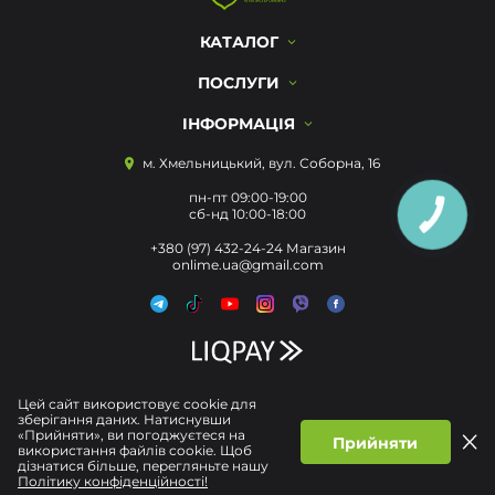
КАТАЛОГ
ПОСЛУГИ
ІНФОРМАЦІЯ
м. Хмельницький, вул. Соборна, 16
пн-пт 09:00-19:00
сб-нд 10:00-18:00
КНОПКА
ЗВ'ЯЗКУ
+380 (97) 432-24-24 Магазин
onlime.ua@gmail.com
Цей сайт використовує cookie для
зберігання даних. Натиснувши
«Прийняти», ви погоджуєтеся на
Прийняти
використання файлів cookie. Щоб
дізнатися більше, перегляньте нашу
Політику конфіденційності!
Політика конфіденційності
Договір публічної Оферти
© Усі права захищені 2026