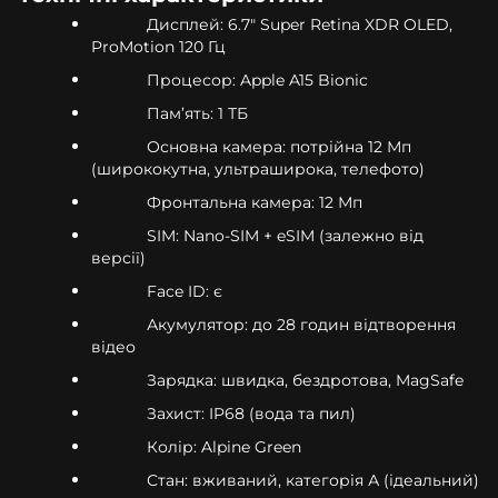
Дисплей: 6.7" Super Retina XDR OLED,
ProMotion 120 Гц
Процесор: Apple A15 Bionic
Пам’ять: 1 ТБ
Основна камера: потрійна 12 Мп
(ширококутна, ультраширока, телефото)
Фронтальна камера: 12 Мп
SIM: Nano-SIM + eSIM (залежно від
версії)
Face ID: є
Акумулятор: до 28 годин відтворення
відео
Зарядка: швидка, бездротова, MagSafe
Захист: IP68 (вода та пил)
Колір: Alpine Green
Стан: вживаний, категорія А (ідеальний)