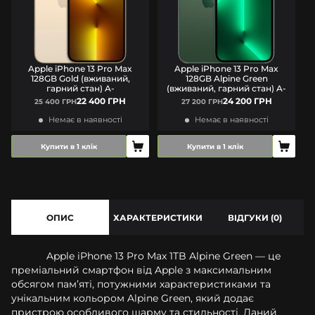
Apple iPhone 13 Pro Max
Apple iPhone 13 Pro Max
128GB Gold (вживаний,
128GB Alpine Green
гарний стан) A-
(вживаний, гарний стан) A-
22 400 ГРН
24 200 ГРН
25 400 ГРН
27 200 ГРН
Немає в наявності
Немає в наявності
Купити в 1 клік
Купити в 1 клік
ОПИС
ХАРАКТЕРИСТИКИ
ВІДГУКИ (0)
Apple iPhone 13 Pro Max 1TB Alpine Green — це
преміальний смартфон від Apple з максимальним
обсягом пам’яті, потужними характеристиками та
унікальним кольором Alpine Green, який додає
пристрою особливого шарму та стильності. Даний