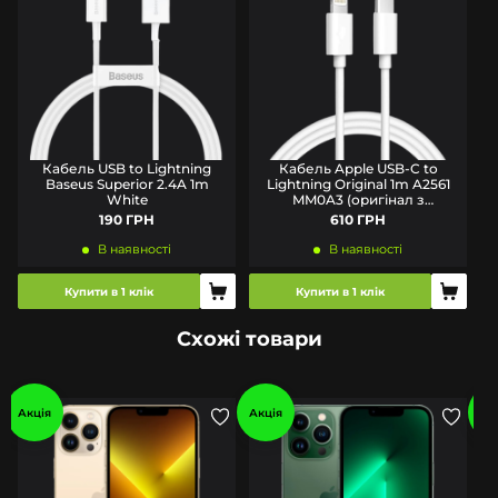
Кабель USB to Lightning
Кабель Apple USB-C to
Baseus Superior 2.4A 1m
Lightning Original 1m A2561
White
MM0A3 (оригінал з
комплекту)
190 ГРН
610 ГРН
В наявності
В наявності
Купити в 1 клік
Купити в 1 клік
Схожі товари
Акція
Акція
Ак