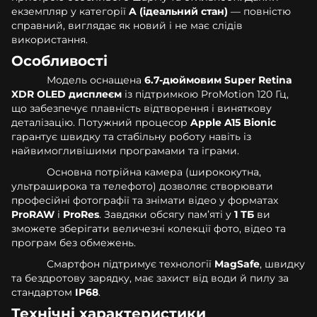
екземпляр у категорії
A (ідеальний стан)
— повністю
справний, виглядає як новий і не має слідів
використання.
Особливості
Модель оснащена
6.7-дюймовим Super Retina
XDR OLED дисплеєм
із підтримкою ProMotion 120 Гц,
що забезпечує плавність відтворення і виняткову
деталізацію. Потужний процесор
Apple A15 Bionic
гарантує швидку та стабільну роботу навіть із
найвимогливішими програмами та іграми.
Основна потрійна камера (ширококутна,
ультраширока та телефото) дозволяє створювати
професійні фотографії та знімати відео у форматах
ProRAW
і
ProRes
. Завдяки обсягу пам’яті у
1 ТБ
ви
зможете зберігати величезні колекції фото, відео та
програм без обмежень.
Смартфон підтримує технології
MagSafe
, швидку
та бездротову зарядку, має захист від води й пилу за
стандартом
IP68
.
Технічні характеристики