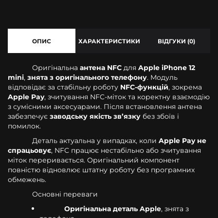
ОПИС
ХАРАКТЕРИСТИКИ
ВІДГУКИ (0)
Оригінальна
антена NFC
для
Apple iPhone 12
mini
,
знята з оригінального телефону
. Модуль
відповідає за стабільну роботу
NFC-функцій
, зокрема
Apple Pay
, зчитування NFC-міток та коректну взаємодію
з сумісними аксесуарами. Після встановлення антена
забезпечує
заводську якість зв’язку
без збоїв і
помилок.
Деталь актуальна у випадках, коли
Apple Pay не
спрацьовує
, NFC працює нестабільно або зчитування
міток переривається. Оригінальний компонент
повністю відновлює штатну роботу без програмних
обмежень.
Основні переваги
Оригінальна деталь Apple
, знята з