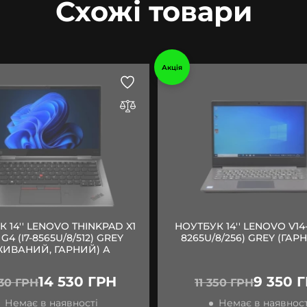
Схожі товари
Акція
 14'' LENOVO THINKPAD X1
НОУТБУК 14'' LENOVO V14-
G4 (I7-8565U/8/512) GREY
8265U/8/256) GREY (ГАРН
ЖИВАНИЙ, ГАРНИЙ) А
14 530 ГРН
9 350 
530 ГРН
11 350 ГРН
Немає в наявності
Немає в наявност