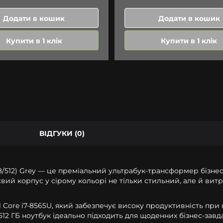
Додати в кошик
Додати в кошик
Купити в 1 клік
Купити в 1 клік
ВІДГУКИ (0)
/8/512) Grey — це преміальний ультрабук-трансформер бізнес-
євий корпус у сірому кольорі не тільки стильний, але й ви
Core i7-8565U, який забезпечує високу продуктивність при 
12 ГБ ноутбук ідеально підходить для щоденних бізнес-завд