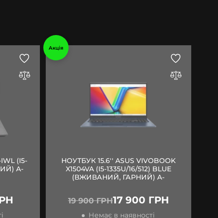
Акція
IWL (I5-
НОУТБУК 15.6'' ASUS VIVOBOOK
ИЙ) A-
X1504VA (I5-1335U/16/512) BLUE
(ВЖИВАНИЙ, ГАРНИЙ) A-
ГРН
17 900 ГРН
19 900 ГРН
і
Немає в наявності