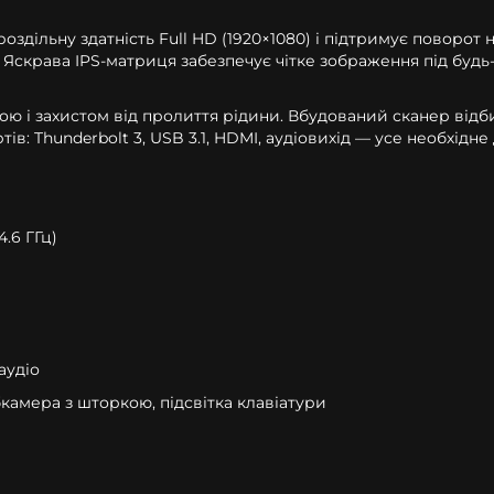
здільну здатність Full HD (1920×1080) і підтримує поворот 
 Яскрава IPS-матриця забезпечує чітке зображення під будь
кою і захистом від пролиття рідини. Вбудований сканер від
ів: Thunderbolt 3, USB 3.1, HDMI, аудіовихід — усе необхідне
4.6 ГГц)
 аудіо
ебкамера з шторкою, підсвітка клавіатури