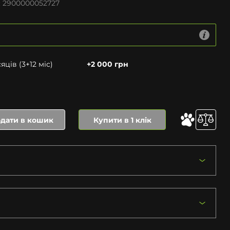
:
2900000052727
ців (3+12 міс)
+2 000 грн
дати в кошик
Купити в 1 клік