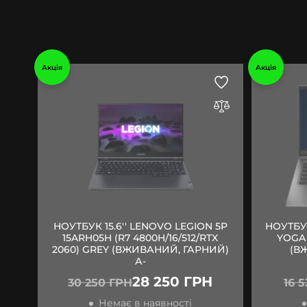
Акція
Акція
НОУТБУК 15.6'' LENOVO LEGION 5P
НОУТБУК
15ARH05H (R7 4800H/16/512/RTX
YOGA 
2060) GREY (ВЖИВАНИЙ, ГАРНИЙ)
(В
А-
28 250 ГРН
30 250 ГРН
16 
Немає в наявності