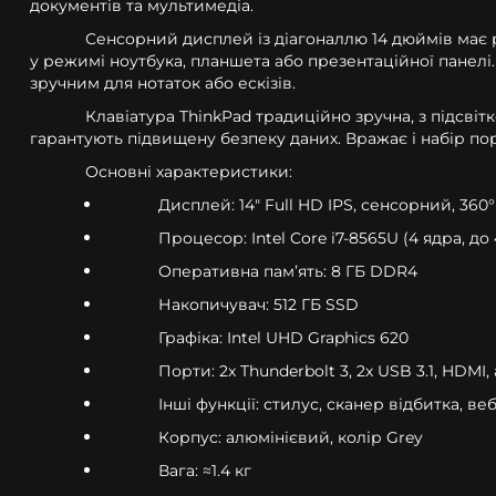
документів та мультимедіа.
Сенсорний дисплей із діагоналлю 14 дюймів має ро
у режимі ноутбука, планшета або презентаційної панелі.
зручним для нотаток або ескізів.
Клавіатура ThinkPad традиційно зручна, з підсвіт
гарантують підвищену безпеку даних. Вражає і набір порт
Основні характеристики:
Дисплей: 14" Full HD IPS, сенсорний, 360°
Процесор: Intel Core i7-8565U (4 ядра, до 
Оперативна памʼять: 8 ГБ DDR4
Накопичувач: 512 ГБ SSD
Графіка: Intel UHD Graphics 620
Порти: 2x Thunderbolt 3, 2x USB 3.1, HDMI,
Інші функції: стилус, сканер відбитка, в
Корпус: алюмінієвий, колір Grey
Вага: ≈1.4 кг