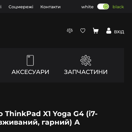
і
Соцмережі
Контакти
white
black
ВХІД
АКСЕСУАРИ
ЗАПЧАСТИНИ
o ThinkPad X1 Yoga G4 (i7-
(вживаний, гарний) А