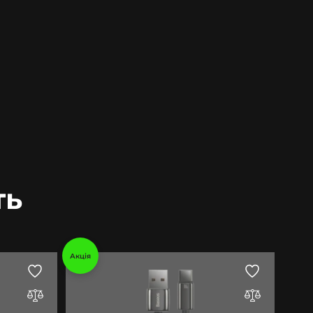
ть
Акція