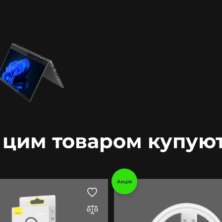
 цим товаром купую
Акція