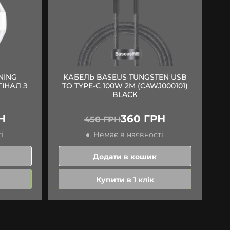
NING
КАБЕЛЬ BASEUS TUNGSTEN USB
ГІНАЛ З
TO TYPE-C 100W 2M (CAWJ000101)
BLACK
Н
360 ГРН
450 ГРН
і
Немає в наявності
Додати в кошик
Купити в 1 клік