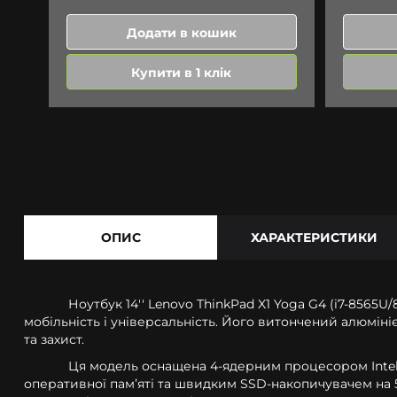
Додати в кошик
Купити в 1 клік
ОПИС
ХАРАКТЕРИСТИКИ
Ноутбук 14'' Lenovo ThinkPad X1 Yoga G4 (i7-8565U
мобільність і універсальність. Його витончений алюміні
та захист.
Ця модель оснащена 4-ядерним процесором Intel 
оперативної памʼяті та швидким SSD-накопичувачем на 5