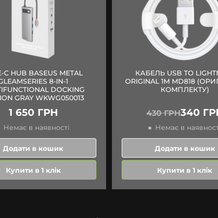
E-C HUB BASEUS METAL
КАБЕЛЬ USB TO LIGHT
GLEAMSERIES 8-IN-1
ORIGINAL 1M MD818 (ОРИ
IFUNCTIONAL DOCKING
КОМПЛЕКТУ)
TION GRAY WKWG050013
1 650 ГРН
340 ГР
430 ГРН
Немає в наявності
Немає в наявност
Додати в кошик
Додати в кошик
Купити в 1 клік
Купити в 1 клік