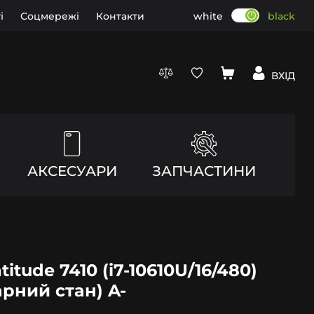
і
Соцмережі
Контакти
white
black
ВХІД
АКСЕСУАРИ
ЗАПЧАСТИНИ
titude 7410 (i7-10610U/16/480)
арний стан) A-