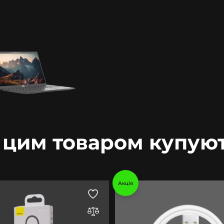
 цим товаром купую
Акція