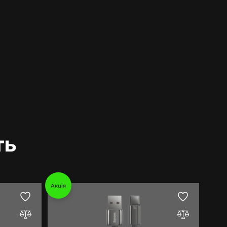
ть
Акція