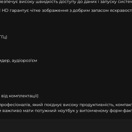
езпечує високу швидкість доступу до даних і запуску систе
 HD гарантує чітке зображення з добрим запасом яскравості
ГГц)
ридер, аудіорозʼєм
 від комплектації)
рофесіоналів, який поєднує високу продуктивність, компакт
яким важливо мати потужний ноутбук у витонченому форм-факт