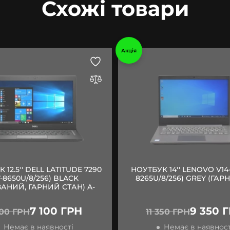
Схожі товари
Акція
 12.5'' DELL LATITUDE 7290
НОУТБУК 14'' LENOVO V14-
7-8650U/8/256) BLACK
8265U/8/256) GREY (ГАРН
АНИЙ, ГАРНИЙ СТАН) A-
7 100 ГРН
9 350 
100 ГРН
11 350 ГРН
Немає в наявності
Немає в наявност