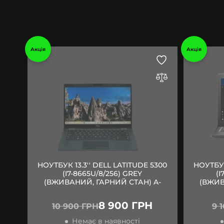
Акція
Акція
НОУТБУК 13.3'' DELL LATITUDE 5300
НОУТБУК
(I7-8665U/8/256) GREY
(I
(ВЖИВАНИЙ, ГАРНИЙ СТАН) A-
(ВЖИВ
8 900 ГРН
10 900 ГРН
9 
Немає в наявності