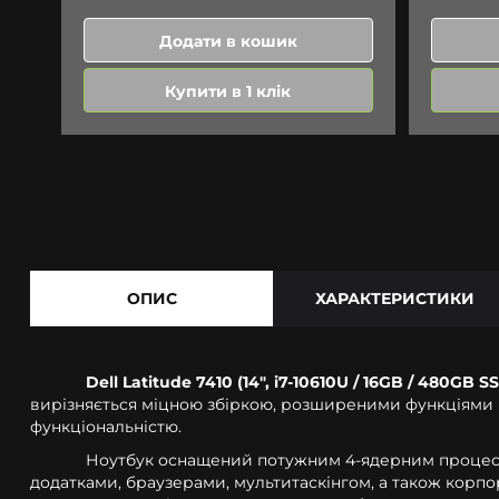
Додати в кошик
Купити в 1 клік
ОПИС
ХАРАКТЕРИСТИКИ
Dell Latitude 7410 (14", i7-10610U / 16GB / 480GB S
вирізняється міцною збіркою, розширеними функціями б
функціональністю.
Ноутбук оснащений потужним 4-ядерним процесором
додатками, браузерами, мультитаскінгом, а також корп