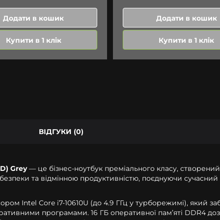
Додати в кошик
Додати в кошик
Купити в 1 клік
Купити в 1 клік
ВІДГУКИ (0)
SD) Grey
— це бізнес-ноутбук преміального класу, створений
езпеки та відмінною продуктивністю, поєднуючи сучасний д
 Intel Core i7-10610U (до 4.9 ГГц у турборежимі), який за
оративними програмами. 16 ГБ оперативної памʼяті DDR4 до