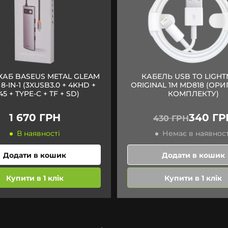
 ХАБ BASEUS METAL GLEAM
КАБЕЛЬ USB TO LIGHT
 8-IN-1 (3XUSB3.0 + 4KHD +
ORIGINAL 1M MD818 (ОРИ
45 + TYPE-C + TF + SD)
КОМПЛЕКТУ)
1 670 ГРН
340 ГР
430 ГРН
В наявності
Немає в наявност
Додати в кошик
Додати в кошик
Купити в 1 клік
Купити в 1 клік