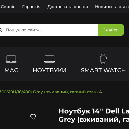
Сервіс
Гарантія
Доставка та оплата
Новини та статт
Знайти
MAC
НОУТБУКИ
SMART WATCH
(i7-10610U/16/480) Grey (вживаний, гарний стан) A-
Ноутбук 14'' Dell La
Grey (вживаний, г