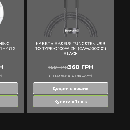
NING
КАБЕЛЬ BASEUS TUNGSTEN USB
ГІНАЛ З
TO TYPE-C 100W 2M (CAWJ000101)
BLACK
Н
360 ГРН
450 ГРН
і
Немає в наявності
Додати в кошик
Купити в 1 клік