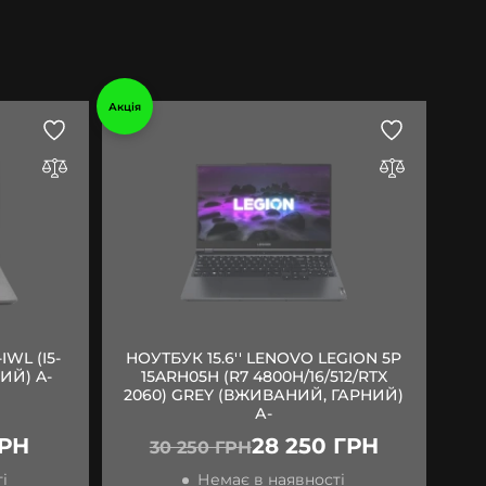
Акція
IWL (I5-
НОУТБУК 15.6'' LENOVO LEGION 5P
ИЙ) A-
15ARH05H (R7 4800H/16/512/RTX
2060) GREY (ВЖИВАНИЙ, ГАРНИЙ)
А-
ГРН
28 250 ГРН
30 250 ГРН
і
Немає в наявності