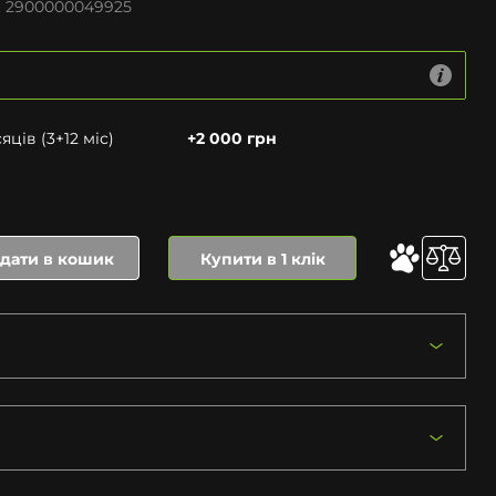
:
2900000049925
ців (3+12 міс)
+2 000 грн
дати в кошик
Купити в 1 клік