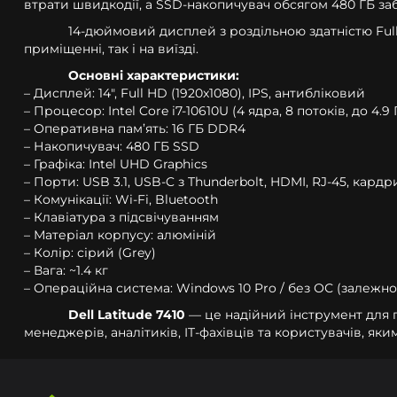
втрати швидкодії, а SSD-накопичувач обсягом 480 ГБ заб
14-дюймовий дисплей з роздільною здатністю Full
приміщенні, так і на виїзді.
Основні характеристики:
– Дисплей: 14", Full HD (1920x1080), IPS, антибліковий
– Процесор: Intel Core i7-10610U (4 ядра, 8 потоків, до 4.9 
– Оперативна пам’ять: 16 ГБ DDR4
– Накопичувач: 480 ГБ SSD
– Графіка: Intel UHD Graphics
– Порти: USB 3.1, USB-C з Thunderbolt, HDMI, RJ-45, кард
– Комунікації: Wi-Fi, Bluetooth
– Клавіатура з підсвічуванням
– Матеріал корпусу: алюміній
– Колір: сірий (Grey)
– Вага: ~1.4 кг
– Операційна система: Windows 10 Pro / без ОС (залежно
Dell Latitude 7410
— це надійний інструмент для п
менеджерів, аналітиків, IT-фахівців та користувачів, 