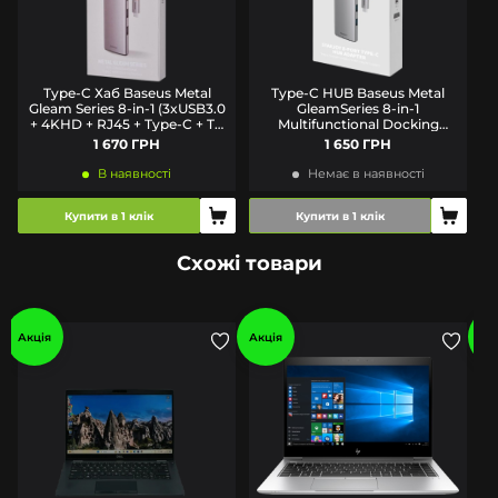
Type-C Хаб Baseus Metal
Type-C HUB Baseus Metal
К
Gleam Series 8-in-1 (3xUSB3.0
GleamSeries 8-in-1
+ 4KHD + RJ45 + Type-C + TF
Multifunctional Docking
+ SD)
Station Gray WKWG050013
1 670 ГРН
1 650 ГРН
В наявності
Немає в наявності
Купити в 1 клік
Купити в 1 клік
Схожі товари
Акція
Акція
Ак