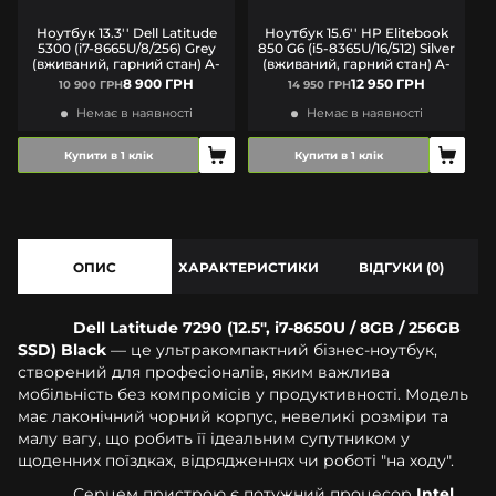
Ноутбук 13.3'' Dell Latitude
Ноутбук 15.6'' HP Elitebook
5300 (i7-8665U/8/256) Grey
850 G6 (i5-8365U/16/512) Silver
8
(вживаний, гарний стан) A-
(вживаний, гарний стан) A-
8 900 ГРН
12 950 ГРН
10 900 ГРН
14 950 ГРН
Немає в наявності
Немає в наявності
Купити в 1 клік
Купити в 1 клік
ОПИС
ХАРАКТЕРИСТИКИ
ВІДГУКИ (0)
Dell Latitude 7290 (12.5", i7-8650U / 8GB / 256GB
SSD) Black
— це ультракомпактний бізнес-ноутбук,
створений для професіоналів, яким важлива
мобільність без компромісів у продуктивності. Модель
має лаконічний чорний корпус, невеликі розміри та
малу вагу, що робить її ідеальним супутником у
щоденних поїздках, відрядженнях чи роботі "на ходу".
Серцем пристрою є потужний процесор
Intel