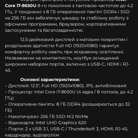
Core i7-8650U
8-го покоління з тактовою частотою до 4.2
ГГц. У поєднанні з 8 ГБ оперативної памʼяті DDR4 і SSD
на 256 ГБ він забезпечує швидку та стабільну роботу з
офісними програмами, браузером, корпоративними
застосунками та багатозадачністю.
12.5-дюймовий дисплей з матовим покриттям і
роздільною здатністю Full HD (1920x1080) гарантує
комфортну роботу навіть при яскравому освітленні.
Незважаючи на компактність, ноутбук оснащений
широким набором портів, включно з USB-C, HDMI і RJ-
45.
Основні характеристики:
– Дисплей: 12.5", Full HD (1920x1080), IPS, антибліковий
– Процесор: Intel Core i7-8650U (4 ядра / 8 потоків, до 4.2
ГГц)
– Оперативна памʼять: 8 ГБ DDR4 (розширюється до 32
ГБ)
– Накопичувач: 256 ГБ SSD M.2 NVMe
– Відеокарта: Intel UHD Graphics 620
– Порти: 2 x USB 3.1, USB-C / Thunderbolt 3, HDMI, RJ-45,
кардридер, аудіорозʼєм