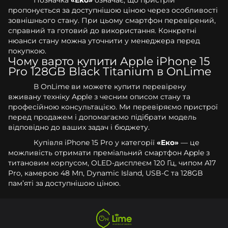
пропонується за доступнішою ціною через особливості
зовнішнього стану. При цьому смартфон перевірений,
справний та готовий до використання. Конкретні
нюанси стану можна уточнити у менеджера перед
покупкою.
Чому варто купити Apple iPhone 15
Pro 128GB Black Titanium в OnLime
В OnLime ви можете купити перевірену
вживану техніку Apple з чесним описом стану та
професійною консультацією. Ми перевіряємо пристрої
перед продажем і допомагаємо підібрати модель
відповідно до ваших задач і бюджету.
Купівля iPhone 15 Pro у категорії
«Еко»
— це
можливість отримати преміальний смартфон Apple з
титановим корпусом, OLED-дисплеєм 120 Гц, чипом A17
Pro, камерою 48 Мп, Dynamic Island, USB-C та 128GB
пам’яті за доступнішою ціною.