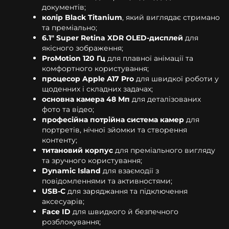
документів;
колір Black Titanium
, який виглядає стримано
та преміально;
6.1" Super Retina XDR OLED-дисплей
для
якісного зображення;
ProMotion 120 Гц
для плавної анімації та
комфортного користування;
процесор Apple A17 Pro
для швидкої роботи у
щоденних і складних задачах;
основна камера 48 Мп
для деталізованих
фото та відео;
професійна потрійна система камер
для
портретів, нічної зйомки та створення
контенту;
титановий корпус
для преміального вигляду
та зручного користування;
Dynamic Island
для взаємодії з
повідомленнями та активностями;
USB-C
для заряджання та підключення
аксесуарів;
Face ID
для швидкого й безпечного
розблокування;