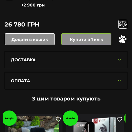
+2 900 грн
26 780 ГРН
Додати в кошик
Купити в 1 клік
ДОСТАВКА
ОПЛАТА
З цим товаром купують
Акція
Акція
Ак