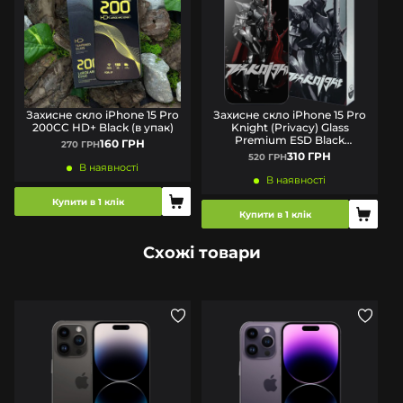
Захисне скло iPhone 15 Pro
Захисне скло iPhone 15 Pro
200CC HD+ Black (в упак)
Knight (Privacy) Glass
Premium ESD Black
160 ГРН
270 ГРН
(антишпигун)
310 ГРН
520 ГРН
В наявності
В наявності
Купити в 1 клік
Купити в 1 клік
Схожі товари