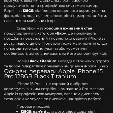
корпусом, якісним OLED-дисплеєм, високою
продуктивністю та професійною системою камер.
Версія на
128GB
підійде для щоденного користування,
фото, відео, додатків, месенджерів, соцмереж, роботи,
навчання та мобільних ігор.
Смартфон має
хороший вживаний стан
і
представлений у категорії
«Еко»
. Це можливість
придбати перевірений і повністю справний iPhone за
доступнішою ціною. Пристрій може мати помітні сліди
попереднього користування або косметичні
особливості, які не впливають на його основні функції.
Колір
Black Titanium
виглядає стримано, дорого
та добре підкреслює преміальний дизайн iPhone 15 Pro.
Основні переваги Apple iPhone 15
Pro 128GB Black Titanium
iPhone 15 Pro — це хороший вибір для
користувачів, яким потрібен компактний Pro-флагман
Apple із професійною камерою, плавним дисплеєм,
титановим корпусом та високою швидкістю роботи.
Переваги моделі:
128GB пам’яті
для фото, відео, додатків і