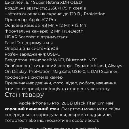
Дисплей: 6.1" Super Retina XDR OLED
Роздільна здатність: 2556×1179 пікселів
Частота оновлення екрана: до 120 Гц, ProMotion
Процесор: Apple A17 Pro
Основна камера: 48 Мп + 12 Мп + 12 Мп
Фронтальна камера: 12 Мп TrueDepth
LiDAR Scanner: підтримується
Face ID: підтримується
Операційна система: iOS
Роз’єм заряджання: USB-C
Бездротові технології: Wi-Fi, Bluetooth, NFC
Особливості: титановий корпус, Dynamic Island, Always-
On Display, ProMotion, MagSafe, USB-C, LiDAR Scanner,
професійна система камер
Призначення: дзвінки, фото, відео, робота, навчання,
ігри, соцмережі, навігація та створення контенту
Стан товару
Apple iPhone 15 Pro 128GB Black Titanium має
хороший вживаний стан
. Смартфон може мати сліди
попереднього користування, зокрема подряпини,
потертості або інші косметичні особливості.
Позначка
«Еко»
означає, що пристрій