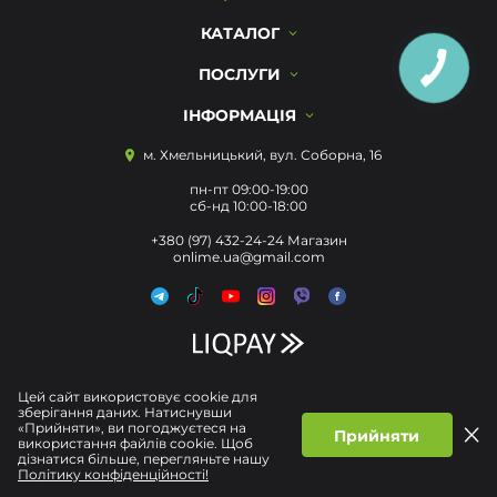
КАТАЛОГ
ПОСЛУГИ
ІНФОРМАЦІЯ
м. Хмельницький, вул. Соборна, 16
пн-пт 09:00-19:00
сб-нд 10:00-18:00
+380 (97) 432-24-24 Магазин
onlime.ua@gmail.com
Цей сайт використовує cookie для
зберігання даних. Натиснувши
«Прийняти», ви погоджуєтеся на
Прийняти
використання файлів cookie. Щоб
дізнатися більше, перегляньте нашу
Політику конфіденційності!
Політика конфіденційності
Договір публічної Оферти
© Усі права захищені 2026