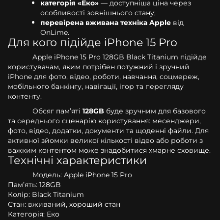
категорія «Еко»
— доступніша ціна через
особливості зовнішнього стану;
перевірена вживана техніка Apple
від
OnLime.
Для кого підійде iPhone 15 Pro
Apple iPhone 15 Pro 128GB Black Titanium підійде
користувачам, яким потрібен потужний і зручний
iPhone для фото, відео, роботи, навчання, соцмереж,
мобільного банкінгу, навігації, ігор та перегляду
контенту.
Обсяг пам’яті
128GB
буде зручним для базового
та середнього сценарію користування: месенджери,
фото, відео, додатки, документи та щоденні файли. Для
активної зйомки великої кількості відео або роботи з
важким контентом може знадобитися хмарне сховище.
Технічні характеристики
Модель: Apple iPhone 15 Pro
Пам’ять: 128GB
Колір: Black Titanium
Стан: вживаний, хороший стан
Категорія: Еко