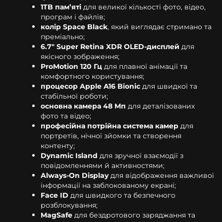
1TB пам’яті
для великої кількості фото, відео,
програм і файлів;
колір Space Black
, який виглядає стримано та
преміально;
6.7" Super Retina XDR OLED-дисплей
для
якісного зображення;
ProMotion 120 Гц
для плавної анімації та
комфортного користування;
процесор Apple A16 Bionic
для швидкої та
стабільної роботи;
основна камера 48 Мп
для деталізованих
фото та відео;
професійна потрійна система камер
для
портретів, нічної зйомки та створення
контенту;
Dynamic Island
для зручної взаємодії з
повідомленнями й активностями;
Always-On Display
для відображення важливої
інформації на заблокованому екрані;
Face ID
для швидкого та безпечного
розблокування;
MagSafe
для бездротового заряджання та