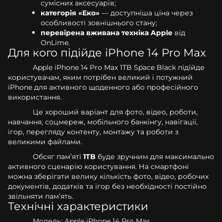
сумісних аксесуарів;
категорія «Еко»
— доступніша ціна через
особливості зовнішнього стану;
перевірена вживана техніка Apple
від
OnLime.
Для кого підійде iPhone 14 Pro Max
Apple iPhone 14 Pro Max 1TB Space Black підійде
користувачам, яким потрібен великий і потужний
iPhone для активного щоденного або професійного
використання.
Це хороший варіант для фото, відео, роботи,
навчання, соцмереж, мобільного банкінгу, навігації,
ігор, перегляду контенту, монтажу та роботи з
великими файлами.
Обсяг пам’яті
1TB
буде зручним для максимально
активного сценарію користування. На смартфоні
можна зберігати велику кількість фото, відео, робочих
документів, додатків та ігор без необхідності постійно
звільняти пам’ять.
Технічні характеристики
Модель: Apple iPhone 14 Pro Max