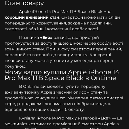
Стан товару
Apple iPhone 14 Pro Max 1TB Space Black має
хороший вживаний стан
. Смартфон може мати сліди
попереднього користування, зокрема подряпини,
потертості або інші косметичні особливості.
Позначка
«Еко»
означає, що пристрій
пропонується за доступнішою ціною через особливості
зовнішнього стану. При цьому смартфон перевірений,
справний та готовий до використання. Конкретні
нюанси стану можна уточнити у менеджера перед
покупкою.
Чому варто купити Apple iPhone 14
Pro Max 1TB Space Black в OnLime
В OnLime ви можете купити перевірену
вживану техніку Apple з чесним описом стану та
професійною консультацією. Ми перевіряємо пристрої
перед продажем і допомагаємо підібрати модель
відповідно до ваших задач і бюджету.
Купівля iPhone 14 Pro Max у категорії
«Еко»
— це
можливість отримати преміальний смартфон Apple з