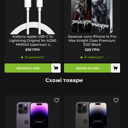
Кабель Apple USB-C to
Захисне скло iPhone 14 Pro
Lightning Original 1m A2561
Max Knight Glass Premium
MM0A3 (оригінал з
ESD Black
комплекту)
610 ГРН
520 ГРН
В наявності
В наявності
Купити в 1 клік
Купити в 1 клік
Схожі товари