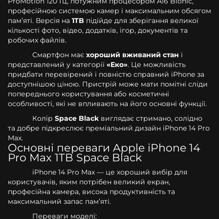
ProMotion 120 Гц, потужним процесором A16 Bionic,
професійною системою камер і максимальним обсягом
пам’яті. Версія на
1TB
підійде для зберігання великої
кількості фото, відео, додатків, ігор, документів та
робочих файлів.
Смартфон має
хороший вживаний стан
і
представлений у категорії
«Еко»
. Це можливість
придбати перевірений і повністю справний iPhone за
доступнішою ціною. Пристрій може мати помітні сліди
попереднього користування або косметичні
особливості, які не впливають на його основні функції.
Колір
Space Black
виглядає стримано, солідно
та добре підкреслює преміальний дизайн iPhone 14 Pro
Max.
Основні переваги Apple iPhone 14
Pro Max 1TB Space Black
iPhone 14 Pro Max — це хороший вибір для
користувачів, яким потрібен великий екран,
професійна камера, висока продуктивність та
максимальний запас пам’яті.
Переваги моделі: