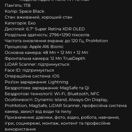
Пам’ять: 1TB
Колір: Space Black
Стан: вживаний, хороший стан
Категорія: Еко
Дисплей: 6.7" Super Retina XDR OLED
Роздільна здатність: 2796×1290 пікселів
Частота оновлення екрана: до 120 Гц, ProMotion
Процесор: Apple A16 Bionic
Основна камера: 48 Мп + 12 Мп + 12 Мп
Фронтальна камера: 12 Мп TrueDepth
LiDAR Scanner: підтримується
Face ID: підтримується
Операційна система: iOS
Роз’єм заряджання: Lightning
Бездротове заряджання: MagSafe та Qi
Бездротові технології: Wi-Fi, Bluetooth, NFC
Особливості: Dynamic Island, Always-On Display,
ProMotion, MagSafe, LiDAR Scanner, професійна система
камер, захист від води та пилу
Призначення: дзвінки, фото, відео, робота, навчання,
ігри, соцмережі, монтаж, контент та професійне
використання