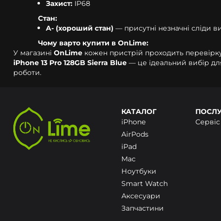
Захист:
IP68
Стан:
A- (хороший стан)
— присутні незначні сліди в
Чому варто купити в OnLime:
У магазині
OnLime
кожен пристрій проходить перевірку 
iPhone 13 Pro 128GB Sierra Blue
— це ідеальний вибір дл
роботи.
КАТАЛОГ
ПОСЛ
iPhone
Сервіс
AirPods
iPad
Mac
Ноутбуки
Smart Watch
Цей сайт використовує cookie для зберігання да
Аксесуари
використання файлів cookie. Щоб дізнатися біль
Запчастини