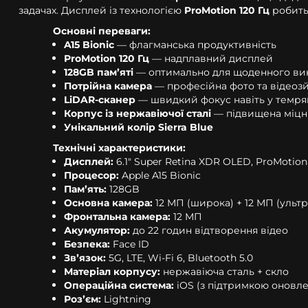
задачах. Дисплей із технологією
ProMotion 120 Гц
робить
Основні переваги:
A15 Bionic
— флагманська продуктивність
ProMotion 120 Гц
— надплавний дисплей
128GB памʼяті
— оптимально для щоденного ви
Потрійна камера
— професійна фото та відеоз
LiDAR-сканер
— швидкий фокус навіть у темря
Корпус із нержавіючої сталі
— підвищена міцн
Унікальний колір Sierra Blue
Технічні характеристики:
Дисплей:
6.1" Super Retina XDR OLED, ProMotion
Процесор:
Apple A15 Bionic
Памʼять:
128GB
Основна камера:
12 МП (широка) + 12 МП (ульт
Фронтальна камера:
12 МП
Акумулятор:
до 22 годин відтворення відео
Безпека:
Face ID
Звʼязок:
5G, LTE, Wi-Fi 6, Bluetooth 5.0
Матеріал корпусу:
нержавіюча сталь + скло
Операційна система:
iOS (з підтримкою оновле
Розʼєм:
Lightning