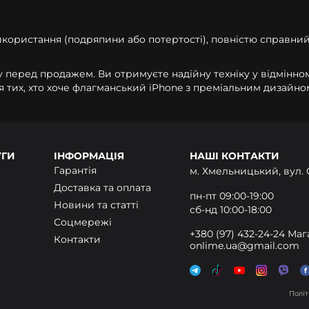
икористання (подряпини або потертості), повністю справни
перед продажем. Ви отримуєте надійну техніку у відмінному
я тих, хто хоче флагманський iPhone з преміальним дизайн
УГИ
ІНФОРМАЦІЯ
НАШІ КОНТАКТИ
Гарантія
м. Хмельницький, вул. 
Доставка та оплата
пн-пт 09:00-19:00
Новини та статті
сб-нд 10:00-18:00
Соцмережі
+380 (97) 432-24-24 Ма
Контакти
onlime.ua@gmail.com
них. Натиснувши «Прийняти», ви погоджуєтеся на
ше, перегляньте нашу
Політику конфіденційності!
Політ