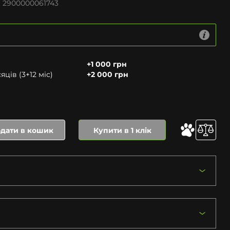
:
2900000061743
+1 000 грн
ців (3+12 міс)
+2 000 грн
дати в кошик
Купити в 1 клік