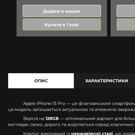
Додати в кошик
Купити в 1 клік
ОПИС
ХАРАКТЕРИСТИКИ
Apple iPhone 13 Pro — це флагманський смартфон
ця модель залишається актуальною та впевнено закриває
Версія на
128GB
— оптимальний варіант для більшос
виглядає свіжо, дорого та виділяється серед класичних в
Корпус виконаний із
нержавіючої сталі
, що дода