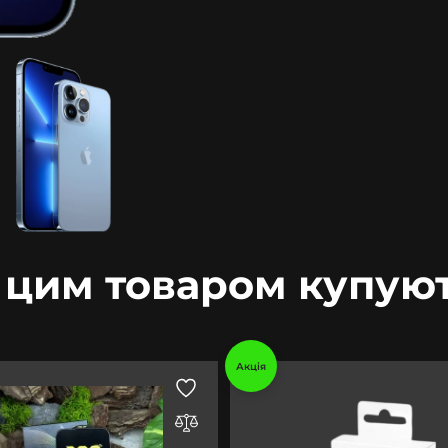
 цим товаром купую
Акція