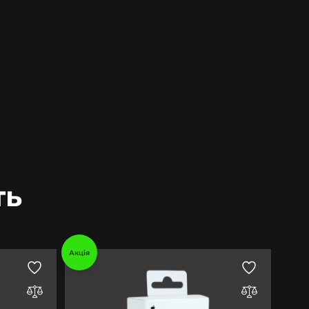
ть
Акція