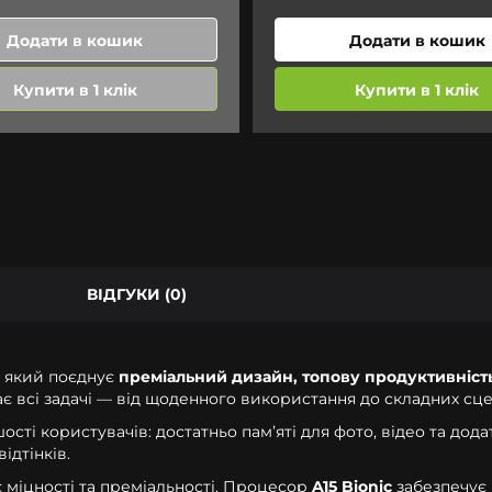
Додати в кошик
Додати в кошик
Купити в 1 клік
Купити в 1 клік
ВІДГУКИ (0)
, який поєднує
преміальний дизайн, топову продуктивніст
 всі задачі — від щоденного використання до складних сце
ті користувачів: достатньо памʼяті для фото, відео та дода
ідтінків.
є міцності та преміальності. Процесор
A15 Bionic
забезпечує 