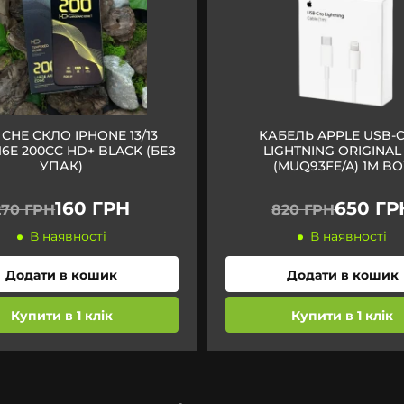
СНЕ СКЛО IPHONE 13/13
КАБЕЛЬ APPLE USB-C
16E 200CC HD+ BLACK (БЕЗ
LIGHTNING ORIGINAL
УПАК)
(MUQ93FE/A) 1M BO
160 ГРН
650 ГР
270 ГРН
820 ГРН
В наявності
В наявності
Додати в кошик
Додати в кошик
Купити в 1 клік
Купити в 1 клік