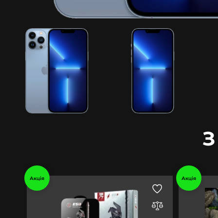
З
Акція
Акція