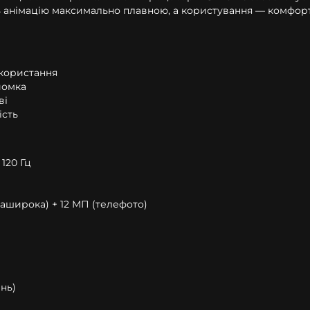
 анімацію максимально плавною, а користування — комфо
користання
йомка
ві
ість
 120 Гц
раширока) + 12 МП (телефото)
нь)