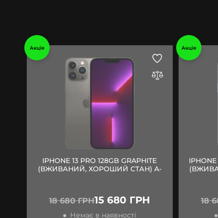
Акція
Акція
IPHONE 13 PRO 128GB GRAPHITE
IPHONE 
(ВЖИВАНИЙ, ХОРОШИЙ СТАН) A-
(ВЖИВА
15 680 ГРН
18 680 ГРН
18 
Немає в наявності