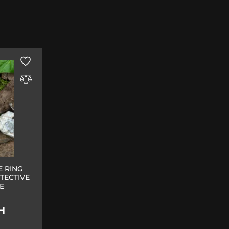
E RING
TECTIVE
E
Н