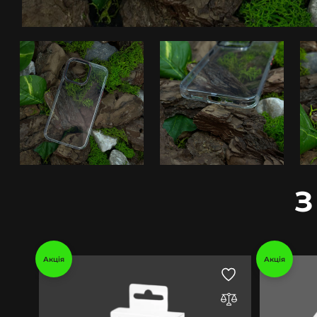
З
Акція
Акція