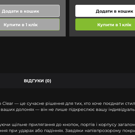
Додати в кошик
Додати в кошик
Купити в 1 клік
Купити в 1 клік
ВІДГУКИ (0)
 Clear
— це сучасне рішення для тих, хто хоче поєднати стиль
ваших долонях — він не лише підкреслює вашу індивідуальн
чи щільне прилягання до кнопок, портів і корпусу загало
я при ударах або падіннях. Завдяки напівпрозорому покри