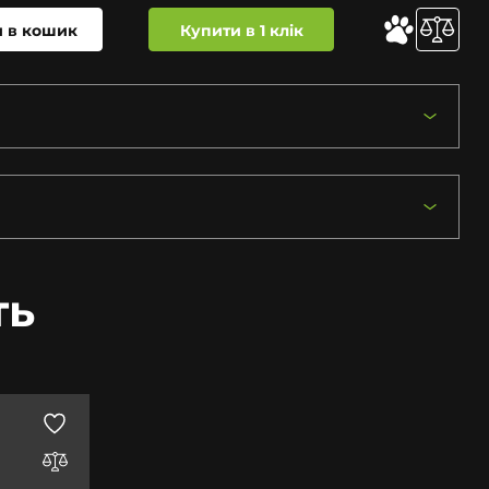
 в кошик
Купити в 1 клік
ть