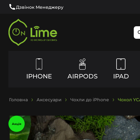
Дзвінок Менеджеру
IPHONE
AIRPODS
IPAD
Головна
Аксесуари
Чохли до iPhone
Чохол YCA
Акція