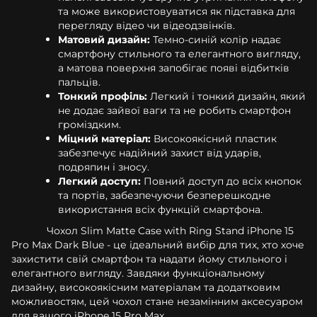
та може використовуватися як підставка для
перегляду відео чи відеодзвінків.
Матовий дизайн:
Темно-синій колір надає
смартфону стильного та елегантного вигляду,
а матова поверхня запобігає появі відбитків
пальців.
Тонкий профіль:
Легкий і тонкий дизайн, який
не додає зайвої ваги та не робить смартфон
громіздким.
Міцний матеріал:
Високоякісний пластик
забезпечує надійний захист від ударів,
подряпин і зносу.
Легкий доступ:
Повний доступ до всіх кнопок
та портів, забезпечуючи безперешкодне
використання всіх функцій смартфона.
Чохол Slim Matte Case with Ring Stand iPhone 15
Pro Max Dark Blue - це ідеальний вибір для тих, хто хоче
захистити свій смартфон та надати йому стильного і
елегантного вигляду. Завдяки функціональному
дизайну, високоякісним матеріалам та додатковим
можливостям, цей чохол стане незамінним аксесуаром
для вашого iPhone 15 Pro Max.