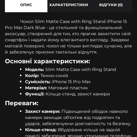
ОПИС
ХАРАКТЕРИСТИКИ
ВІДГУКИ (0)
Чохол Slim Matte Case with Ring Stand iPhone 15
Pro Max Dark Blue - це стильний та функціональний
аксесуар, створений для тих, хто прагне захистити свій
смартфон і надати йому елегантного вигляду. Завдяки
матовій поверхні, чохол не тільки виглядає сучасно, але
й забезпечує приємні тактильні відчуття.
Основні характеристики:
Модель:
Slim Matte Case with Ring Stand
Колір:
Темно-синій
Сумісність:
iPhone 15 Pro Max
Матеріал:
Матовий пластик
Функції:
Кільце-стенд, захист камери
Переваги:
Захист камери:
Підвищений ободок навколо
камери захищає об'єктив від подряпин та
ударів, забезпечуючи довговічність та безпеку.
Кільце-стенд:
Вбудоване кільце на задній
панелі забезпечує зручне утримання телефону