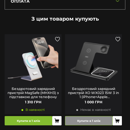
ОПЛАТА
З цим товаром купують
Бездротовий зарядний
Бездротовий зарядний
пристрій MagSafe (MHXH3) з
пристрій XO WX023 15W 3 in
підставкою для телефону
1 (iPhone+Apple
Watch+AirPods) Black
1 310 ГРН
1 000 ГРН
В наявності
Немає в наявності
Купити в 1 клік
Купити в 1 клік