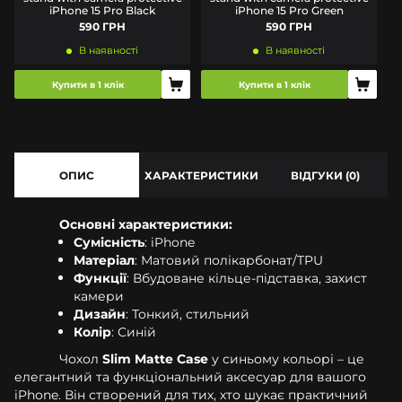
iPhone 15 Pro Black
iPhone 15 Pro Green
590 ГРН
590 ГРН
В наявності
В наявності
Купити в 1 клік
Купити в 1 клік
ОПИС
ХАРАКТЕРИСТИКИ
ВІДГУКИ (0)
Основні характеристики:
Сумісність
: iPhone
Матеріал
: Матовий полікарбонат/TPU
Функції
: Вбудоване кільце-підставка, захист
камери
Дизайн
: Тонкий, стильний
Колір
: Синій
Чохол
Slim Matte Case
у синьому кольорі – це
елегантний та функціональний аксесуар для вашого
iPhone. Він створений для тих, хто шукає практичний