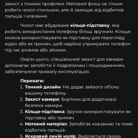
захист з тонким профілем. Матовий фініш не тільки
робить чохол стильним, але й захищає від відбитків
пальців і ковзання.
Чохол має вбудоване
кільце-підставку
, яка
робить використання телефону більш зручним. Кільце
можна використовувати як підставку для перегляду
відео або як тримач, щоб надійно утримувати телефон
під час розмов або зйомки.
Окрім цього, спеціальний захист для камери
допомагає запобігти її подряпинам і пошкодженням,
забезпечуючи тривалу експлуатацію.
Переваги:
Тонкий дизайн
: Не додає зайвого об’єму
вашому телефону.
Захист камери
: Бортики для додаткової
безпеки камери.
Кільце-підставка
: Зручно використовувати як
підставку або тримач.
Матовий матеріал
: Запобігає ковзанню та появі
відбитків пальців.
Яскравий синій колір
: Виділяється своєю