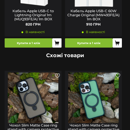
Кабель Apple USB-C to
Кабель Apple USB-C 60W
Lightning Original 1m
Charge Original (MW493FE/A)
(MUQ93FE/A) 1m BOX
1m BOX
820 ГРН
910 ГРН
В наявності
В наявності
Купити в 1 клік
Купити в 1 клік
Схожі товари
Чохол Slim Matte Case ring
Чохол Slim Matte Case ring
stand with camera protective
stand with camera protective
s