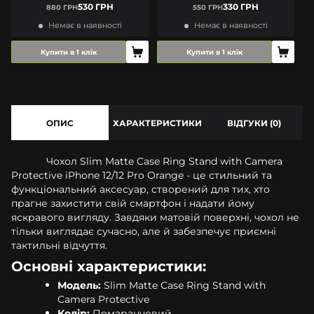
530 ГРН
330 ГРН
880 ГРН
550 ГРН
Немає в наявності
Немає в наявності
Купити в 1 клік
Купити в 1 клік
ОПИС
ХАРАКТЕРИСТИКИ
ВІДГУКИ (0)
Чохол Slim Matte Case Ring Stand with Camera
Protective iPhone 12/12 Pro Orange - це стильний та
функціональний аксесуар, створений для тих, хто
прагне захистити свій смартфон і надати йому
яскравого вигляду. Завдяки матовій поверхні, чохол не
тільки виглядає сучасно, але й забезпечує приємні
тактильні відчуття.
Основні характеристики:
Модель:
Slim Matte Case Ring Stand with
Camera Protective
Колір:
Помаранчевий