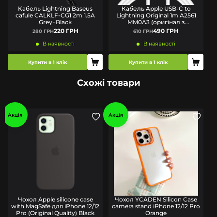
Кабель Lightning Baseus
Кабель Apple USB-C to
cafule CALKLF-CG1 2m 1.5A
Lightning Original 1m A2561
Grey+Black
MM0A3 (оригінал з
комплекту)
220 ГРН
490 ГРН
280 ГРН
610 ГРН
В наявності
В наявності
Купити в 1 клік
Купити в 1 клік
Схожі товари
Акція
Акція
Чохол Apple silicone case
Чохол YCADEN Silicon Case
with MagSafe для iPhone 12/12
camera stand iPhone 12/12 Pro
Pro (Original Quality) Black
Orange