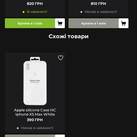
комплекту)
комплекту)
820 ГРН
810 ГРН
В наявності
Немає в наявності
Купити в 1 клік
Купити в 1 клік
Схожі товари
Apple silicone Case HC
Iphone XS Max White
390 ГРН
Немає в наявності