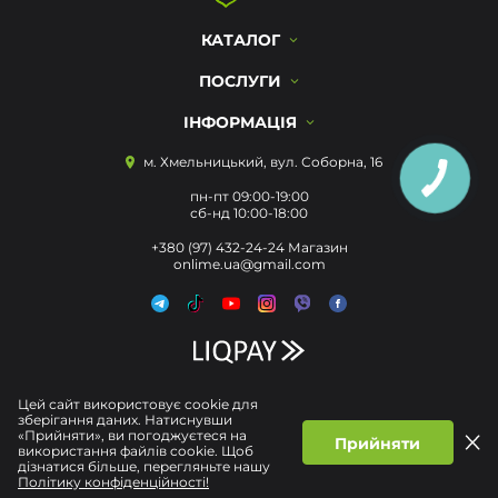
КАТАЛОГ
ПОСЛУГИ
ІНФОРМАЦІЯ
м. Хмельницький, вул. Соборна, 16
пн-пт 09:00-19:00
сб-нд 10:00-18:00
+380 (97) 432-24-24 Магазин
onlime.ua@gmail.com
Цей сайт використовує cookie для
зберігання даних. Натиснувши
«Прийняти», ви погоджуєтеся на
Прийняти
використання файлів cookie. Щоб
дізнатися більше, перегляньте нашу
Політику конфіденційності!
Політика конфіденційності
Договір публічної Оферти
© Усі права захищені 2026