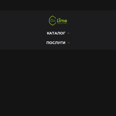
Цей сайт використовує cookie для
зберігання даних. Натиснувши
«Прийняти», ви погоджуєтеся на
КАТАЛОГ
Прийняти
використання файлів cookie. Щоб
дізнатися більше, перегляньте нашу
ПОСЛУГИ
Політику конфіденційності!
ІНФОРМАЦІЯ
м. Хмельницький, вул. Соборна, 16
пн-пт 09:00-19:00
сб-нд 10:00-18:00
+380 (97) 432-24-24 Магазин
onlime.ua@gmail.com