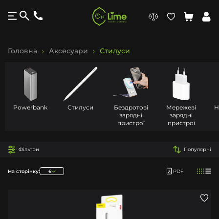
Головна
Аксесуари
Стилуси
Powerbank
Стилуси
Бездротові
Мережеві
Н
зарядні
зарядні
пристрої
пристрої
Фільтри
Популярні
На сторінку:
6
PDF