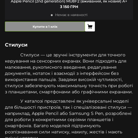
Apple Pencil (2nd generation) MU8F2 (вживаний, як новий) A+
3 150 ГРН
Немає в наявності
Купити в 1 клік
Стилуси
Стилуси — це зручні інструменти для точного
керування на сенсорних екранах. Вони підходять для
малювання, рукописного введення, редагування
документів, нотаток і взаємодії з інтерфейсом без
використання пальців. Завдяки високій чутливості,
стилуси забезпечують максимальну точність при роботі
з планшетами, смартфонами або графічними екранами.
У каталозі представлені як універсальні моделі
для більшості пристроїв, так і спеціалізовані стилуси —
наприклад, Apple Pencil або Samsung S Pen, розроблені
для роботи з конкретними серіями планшетів і
смартфонів. Багато моделей підтримують
розпізнавання сили натиску, нахилу, жестів і мають
змінні насадки.