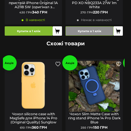
пристрій iPhone Original 1A
PD XO NBQ233A 27W 1m
A2118 5W (оригінал з
White
комплекту)
340 ГРН
220 ГРН
430 ГРН
270 ГРН
В наявності
Немає в наявності
Купити в 1 клік
Купити в 1 клік
Схожі товари
Акція
Акція
Ак
Чохол silicone case with
Чохол Slim Matte Case with
MagSafe для iPhone 14 Pro
ring stand iPhone 14 Pro Dark
(Original Quality) Sunglow
Blue
360 ГРН
150 ГРН
610 ГРН
250 ГРН