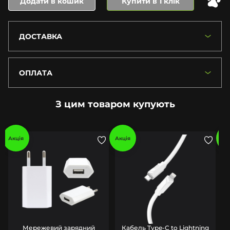
Додати в кошик
Купити в 1 клік
ДОСТАВКА
ОПЛАТА
З цим товаром купують
Акція
Акція
Ак
Мережевий зарядний
Кабель Type-C to Lightning