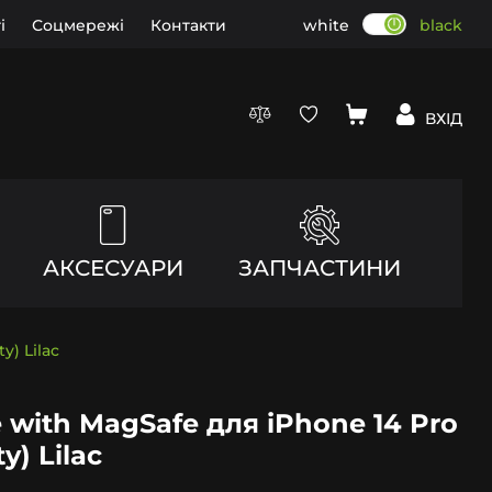
і
Соцмережі
Контакти
white
black
ВХІД
АКСЕСУАРИ
ЗАПЧАСТИНИ
y) Lilac
e with MagSafe для iPhone 14 Pro
y) Lilac