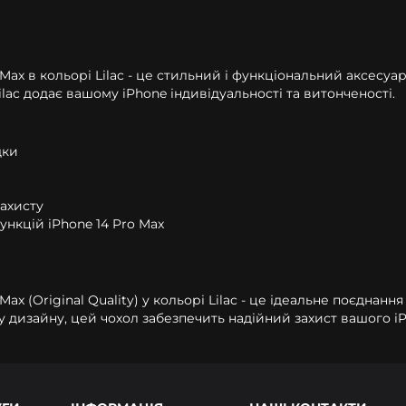
ro Max в кольорі Lilac - це стильний і функціональний аксес
lac додає вашому iPhone індивідуальності та витонченості.
дки
захисту
ункцій iPhone 14 Pro Max
 Max (Original Quality) у кольорі Lilac - це ідеальне поєдна
у дизайну, цей чохол забезпечить надійний захист вашого iP