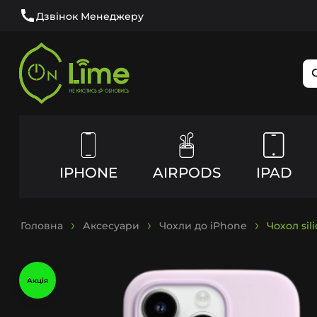
Дзвінок Менеджеру
IPHONE
AIRPODS
IPAD
Головна
Аксесуари
Чохли до iPhone
Чохол sil
Акція