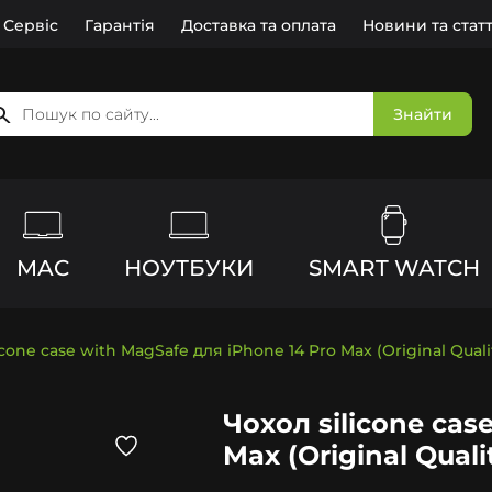
Сервіс
Гарантія
Доставка та оплата
Новини та статт
Знайти
MAC
НОУТБУКИ
SMART WATCH
icone case with MagSafe для iPhone 14 Pro Max (Original Qualit
Чохол silicone cas
Max (Original Qualit