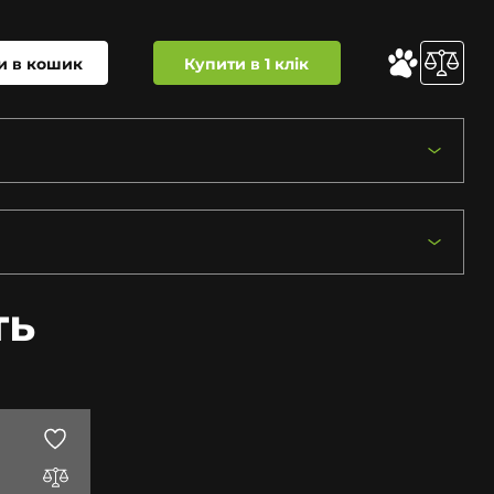
и в кошик
Купити в 1 клік
ть