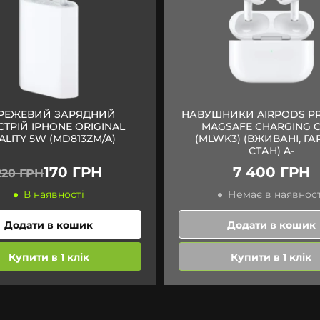
РЕЖЕВИЙ ЗАРЯДНИЙ
НАВУШНИКИ AIRPODS PR
ТРІЙ IPHONE ORIGINAL
MAGSAFE CHARGING 
ALITY 5W (MD813ZM/A)
(MLWK3) (ВЖИВАНІ, Г
СТАН) A-
170 ГРН
7 400 ГРН
220 ГРН
В наявності
Немає в наявност
Додати в кошик
Додати в кошик
Купити в 1 клік
Купити в 1 клік