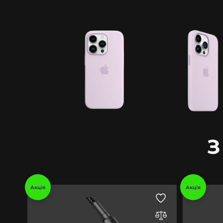
З
Акція
Акція