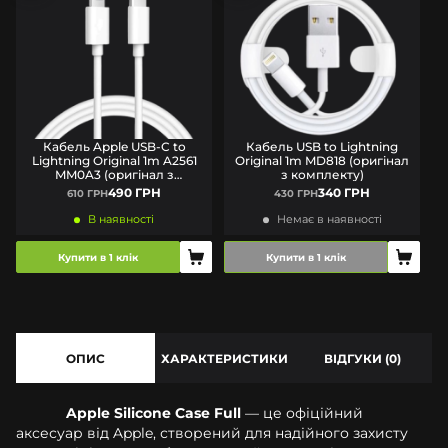
Кабель Apple USB-C to
Кабель USB to Lightning
Lightning Original 1m A2561
Original 1m MD818 (оригінал
MM0A3 (оригінал з
з комплекту)
комплекту)
490 ГРН
340 ГРН
610 ГРН
430 ГРН
В наявності
Немає в наявності
Купити в 1 клік
Купити в 1 клік
ОПИС
ХАРАКТЕРИСТИКИ
ВІДГУКИ (0)
Apple Silicone Case Full
— це офіційний
аксесуар від Apple, створений для надійного захисту