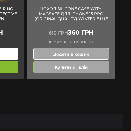
E RING
ЧОХОЛ SILICONE CASE WITH
TECTIVE
MAGSAFE ДЛЯ IPHONE 15 PRO
EN
(ORIGINAL QUALITY) WINTER BLUE
Н
360 ГРН
610 ГРН
Немає в наявності
Додати в кошик
Купити в 1 клік