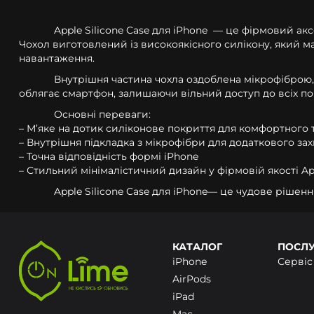
Apple Silicone Case для iPhone — це фірмовий ак
Чохол виготовлений із високоякісного силікону, який м
навантаження.
Внутрішня частина чохла оздоблена мікрофіброю, 
облягає смартфон, залишаючи вільний доступ до всіх пор
Основні переваги:
– Мʼяке на дотик силіконове покриття для комфортного
– Внутрішня підкладка з мікрофібри для додаткового за
– Точна відповідність формі iPhone
– Стильний мінімалістичний дизайн у фірмовій якості Ap
Apple Silicone Case для iPhone— це чудове рішенн
КАТАЛОГ
ПОСЛ
iPhone
Сервіс
AirPods
iPad
Mac