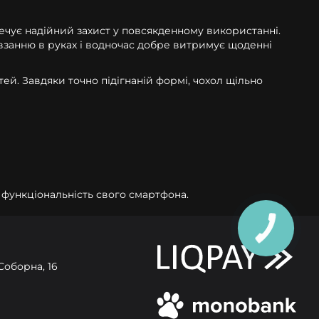
печує надійний захист у повсякденному використанні.
овзанню в руках і водночас добре витримує щоденні
ей. Завдяки точно підігнаній формі, чохол щільно
у функціональність свого смартфона.
Соборна, 16