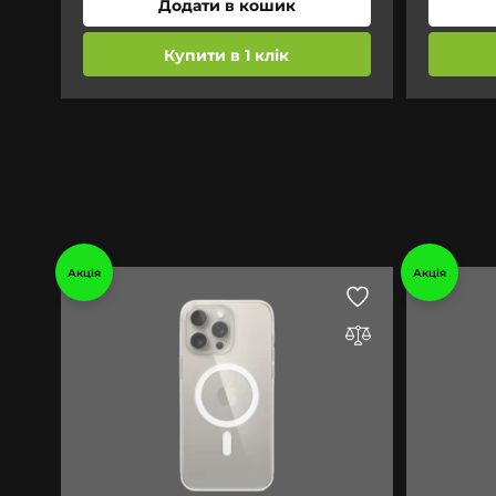
Додати в кошик
Купити в 1 клік
Акція
Акція