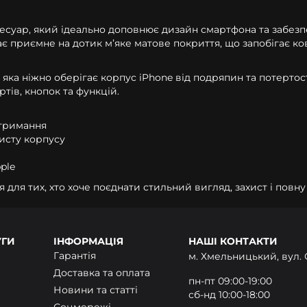
сесуар, який ідеально доповнює дизайн смартфона та забез
ає приємне на дотик мʼяке матове покриття, що запобігає к
яка ніжно оберігає корпус iPhone від подряпин та потертост
тів, кнопок та функцій.
 тримання
хисту корпусу
ple
я для тих, хто хоче поєднати стильний вигляд, захист і повн
УГИ
ІНФОРМАЦІЯ
НАШІ КОНТАКТИ
Гарантія
м. Хмельницький, вул. 
Доставка та оплата
пн-пт 09:00-19:00
Новини та статті
сб-нд 10:00-18:00
Соцмережі