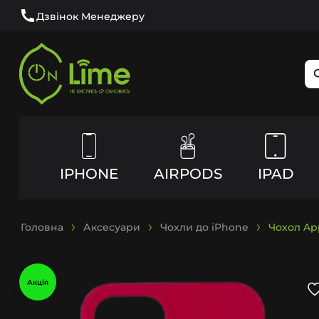
Дзвінок Менеджеру
IPHONE
AIRPODS
IPAD
Головна
Аксесуари
Чохли до iPhone
Чохол App
Акція