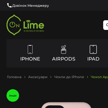
Дзвінок Менеджеру
IPHONE
AIRPODS
IPAD
Головна
Аксесуари
Чохли до iPhone
Чохол App
Акція