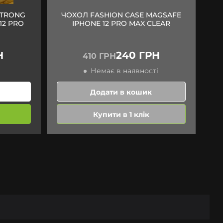
STRONG
ЧОХОЛ FASHION CASE MAGSAFE
12 PRO
IPHONE 12 PRO MAX CLEAR
Н
240 ГРН
410 ГРН
Немає в наявності
Додати в кошик
Купити в 1 клік