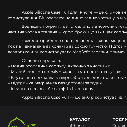
Apple Silicone Case Full для iPhone — це фірмови
користування. Він охоплює не лише задню частину, а й ус
Зовнішнє покриття виготовлено з високоякісного 
частина чохла встелена мікрофіброю, що захищає корпус
Чохол розроблено спеціально для кожної моделі 
портів і динаміків виконані з високою точністю. Підтри
дозволяючи використовувати MagSafe-зарадки, тримачі т
Основні переваги:
– Повне охоплення корпусу, включно з кнопками
– Мʼякий силікон преміум-якості з матовою текстурою
– Внутрішня підкладка з мікрофібри для додаткового зах
– Підтримка MagSafe та бездротової зарядки
– Ідеальна посадка без люфтів і ковзання
Apple Silicone Case Full — це вибір користувачів,
КАТАЛОГ
ПОСЛ
iPhone
Сервіс