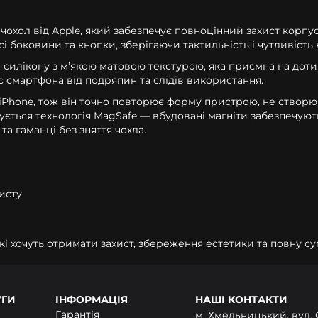
й чохол від Apple, який забезпечує повноцінний захист корпу
і боковини та кнопки, зберігаючи тактильність і чутливість
силікону з мʼякою матовою текстурою, яка приємна на дотик,
 смартфона від подряпин та слідів використання.
iPhone, тож він точно повторює форму пристрою, не створюю
мується технологія MagSafe — вбудовані магніти забезпечуют
а гаманці без зняття чохла.
исту
 які хочуть отримати захист, збереження естетики та повну су
УГИ
ІНФОРМАЦІЯ
НАШІ КОНТАКТИ
Гарантія
м. Хмельницький, вул. 