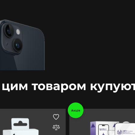
 цим товаром купую
Акція