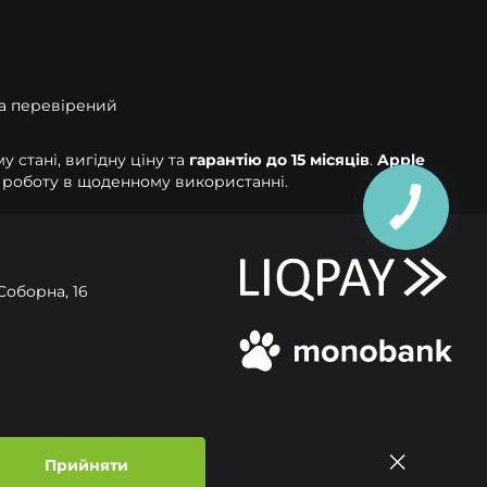
та перевірений
 стані, вигідну ціну та
гарантію до 15 місяців
.
Apple
ну роботу в щоденному використанні.
Соборна, 16
газин
Прийняти
ика конфіденційності
Договір публічної Оферти
© Усі права захищені 2026