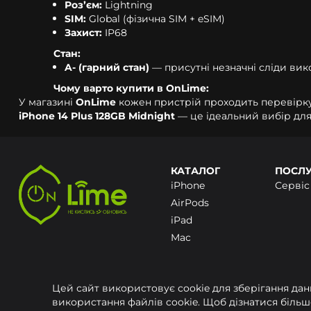
Розʼєм:
Lightning
SIM:
Global (фізична SIM + eSIM)
Захист:
IP68
Стан:
A- (гарний стан)
— присутні незначні сліди вик
Чому варто купити в OnLime:
У магазині
OnLime
кожен пристрій проходить перевірку 
iPhone 14 Plus 128GB Midnight
— це ідеальний вибір для 
КАТАЛОГ
ПОСЛ
iPhone
Сервіс
AirPods
iPad
Mac
Ноутбуки
Smart Watch
Цей сайт використовує cookie для зберігання да
Аксесуари
використання файлів cookie. Щоб дізнатися біль
Запчастини