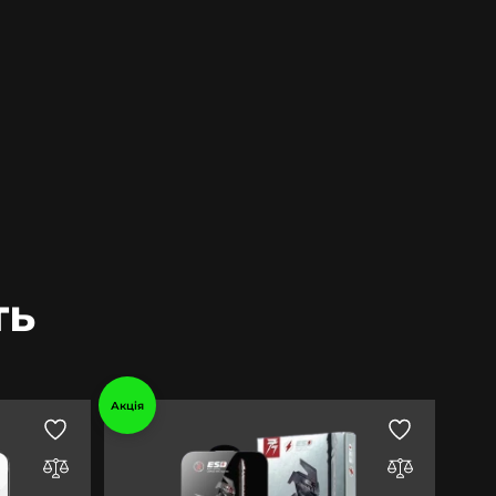
ть
Акція