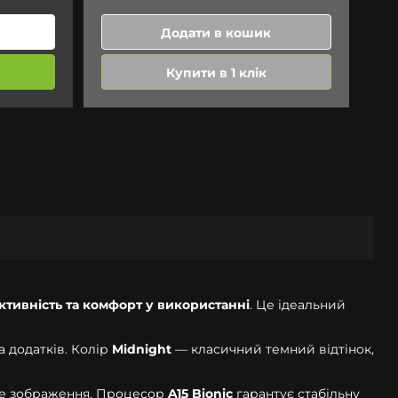
Додати в кошик
Купити в 1 клік
ктивність та комфорт у використанні
. Це ідеальний
а додатків. Колір
Midnight
— класичний темний відтінок,
ане зображення. Процесор
A15 Bionic
гарантує стабільну