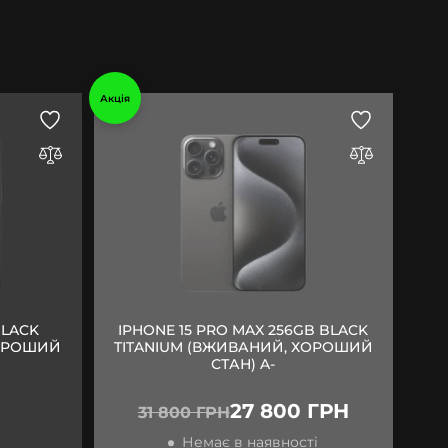
Акція
BLACK
IPHONE 15 PRO MAX 256GB BLACK
ХОРОШИЙ
TITANIUM (ВЖИВАНИЙ, ХОРОШИЙ
СТАН) A-
27 800 ГРН
31 800 ГРН
Немає в наявності