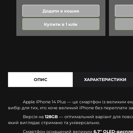
Додати в кошик
Купити в 1 клік
ОПИС
ХАРАКТЕРИСТИКИ
Apple iPhone 14 Plus — це смартфон із великим е
вибір для тих, хто хоче великий iPhone без переплати за
Версія на
128GB
— оптимальний варіант для повсяк
який виглядає стримано та універсально.
Смартфон оснащений великим
6.7" OLED-диспле