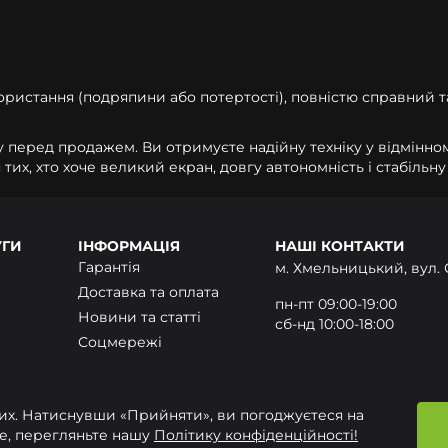
ористання (подряпини або потертості), повністю справний 
перед продажем. Ви отримуєте надійну техніку у відмінному
тих, хто хоче великий екран, довгу автономність і стабіль
УГИ
ІНФОРМАЦІЯ
НАШІ КОНТАКТИ
Гарантія
м. Хмельницький, вул. 
Доставка та оплата
пн-пт 09:00-19:00
Новини та статті
сб-нд 10:00-18:00
Соцмережі
+380 (97) 432-24-24 Ма
Контакти
onlime.ua@gmail.com
них. Натиснувши «Прийняти», ви погоджуєтеся на
ше, перегляньте нашу
Політику конфіденційності!
Політ