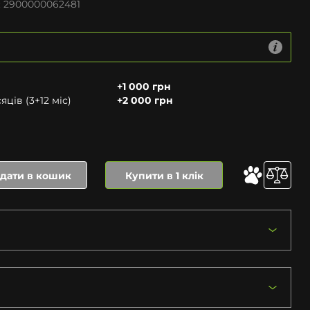
:
2900000062481
+1 000 грн
ців (3+12 міс)
+2 000 грн
дати в кошик
Купити в 1 клік