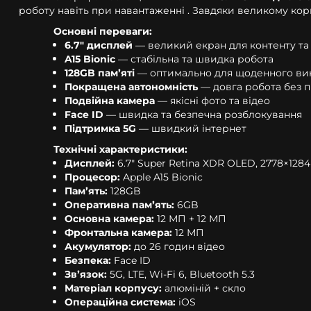
роботу навіть при навантаженні . Завдяки великому к
Основні переваги:
6.7" дисплей
— великий екран для контенту та
A15 Bionic
— стабільна та швидка робота
128GB памʼяті
— оптимально для щоденного ви
Покращена автономність
— довга робота без п
Подвійна камера
— якісні фото та відео
Face ID
— швидка та безпечна розблокування
Підтримка 5G
— швидкий інтернет
Технічні характеристики:
Дисплей:
6.7" Super Retina XDR OLED, 2778×1284
Процесор:
Apple A15 Bionic
Памʼять:
128GB
Оперативна памʼять:
6GB
Основна камера:
12 МП + 12 МП
Фронтальна камера:
12 МП
Акумулятор:
до 26 годин відео
Безпека:
Face ID
Звʼязок:
5G, LTE, Wi-Fi 6, Bluetooth 5.3
Матеріал корпусу:
алюміній + скло
Операційна система:
iOS