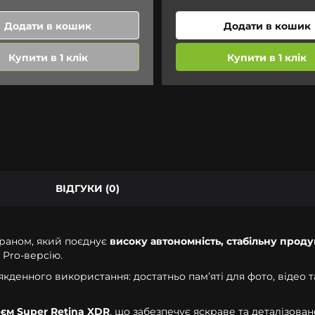
Додати в кошик
Додати в кошик
Купити в 1 клік
Купити в 1 клік
ВІДГУКИ (0)
краном, який поєднує
високу автономність, стабільну проду
 Pro-версію.
денного використання: достатньо памʼяті для фото, відео т
єм Super Retina XDR
, що забезпечує яскраве та деталізов