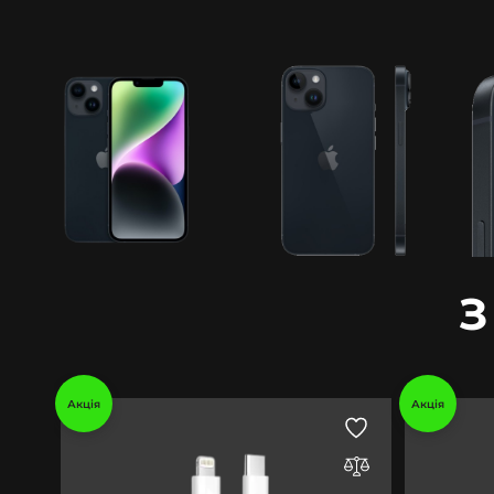
З
Акція
Акція