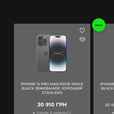
Акція
IPHONE 14 PRO MAX 512GB SPACE
IPHONE
BLACK (ВЖИВАНИЙ, ХОРОШИЙ
BLACK
СТАН) ЕКО
30 910 ГРН
25 
Немає в наявності