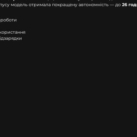
орпусу модель отримала покращену автономність — до
26 год
 роботи
користання
ідзарядки