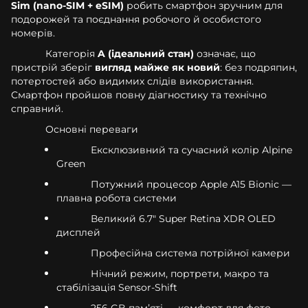
Sim (nano-SIM + eSIM)
робить смартфон зручним для
подорожей та поєднання робочого й особистого
номерів.
Категорія
A (ідеальний стан)
означає, що
пристрій зберіг
вигляд майже як новий
: без подряпин,
потертостей або видимих слідів використання.
Смартфон пройшов повну діагностику та технічно
справний.
Основні переваги
Ексклюзивний та сучасний колір Alpine
Green
Потужний процесор Apple A15 Bionic —
плавна робота системи
Великий 6.7" Super Retina XDR OLED
дисплей
Професійна система потрійної камери
Нічний режим, портрети, макро та
стабілізація Sensor-Shift
256 GB памʼяті — комфорт для фото,