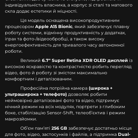
індивідуальність власника, а корпус зі сталі та матового
скла додає естетики й міцності.
Ця модель оснащена високопродуктивним
процесором
Apple A15 Bionic
, який забезпечує плавну
роботу системи, відмінну продуктивність у додатках,
іграх та фото-/відеообробці, а також високу
енергоефективність для тривалого часу автономної
роботи.
Великий
6.7" Super Retina XDR OLED дисплей
із
високою яскравістю та контрастністю робить перегляд
відео, фото й роботу зі змістом максимально
комфортним і деталізованим.
Професійна потрійна камера
(широка +
ультраширока + телефото)
дозволяє робити
неймовірно деталізовані фото та відео, підтримує
нічний режим на всіх модулях, портрети з глибоким
боке, стабілізацію Sensor-Shift, телеоб’єктив і режим
макрозйомки.
Обʼєм памʼяті
256 GB
забезпечує достатньо місця
для фото, відео, застосунків і файлів, а підтримка
Dual-