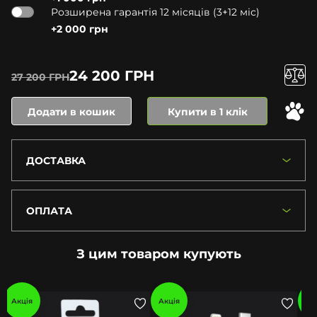
Розширена гарантія 12 місяців (3+12 міс)
+2 000 грн
24 200 ГРН
27 200 ГРН
Додати в кошик
Купити в 1 клік
ДОСТАВКА
ОПЛАТА
З цим товаром купують
Акція
Акція
Ак