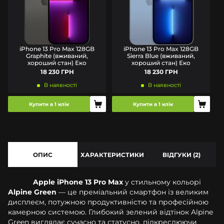
iPhone 13 Pro Max 128GB
iPhone 13 Pro Max 128GB
Graphite (вживаний,
Sierra Blue (вживаний,
хороший стан) Еко
хороший стан) Еко
18 230 ГРН
18 230 ГРН
В наявності
В наявності
Купити в 1 клік
Купити в 1 клік
ОПИС
ХАРАКТЕРИСТИКИ
ВІДГУКИ (2)
Apple iPhone 13 Pro Max
у стильному кольорі
Alpine Green
— це преміальний смартфон із великим
дисплеєм, потужною продуктивністю та професійною
камерною системою. Глибокий зелений відтінок Alpine
Green виглядає сучасно та статусно, підкреслюючи