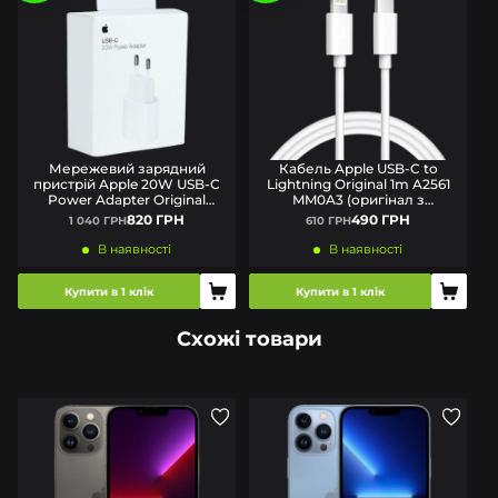
Мережевий зарядний
Кабель Apple USB-C to
пристрій Apple 20W USB-C
Lightning Original 1m A2561
Power Adapter Original
MM0A3 (оригінал з
(MUVV3ZM/A) BOX
комплекту)
820 ГРН
490 ГРН
1 040 ГРН
610 ГРН
В наявності
В наявності
Купити в 1 клік
Купити в 1 клік
Схожі товари