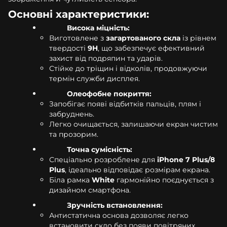
Основні характеристики:
Висока міцність:
Виготовлене з
загартованого скла
із рівнем
твердості
9H
, що забезпечує ефективний
захист від подряпин та ударів.
Стійке до тріщин і відколів, продовжуючи
термін служби дисплея.
Олеофобне покриття:
Запобігає появі відбитків пальців, плям і
забруднень.
Легко очищається, залишаючи екран чистим
та прозорим.
Точна сумісність:
Спеціально розроблене для
iPhone 7 Plus/8
Plus
, ідеально відповідає розмірам екрана.
Біла рамка
White
гармонійно поєднується з
дизайном смартфона.
Зручність встановлення:
Антистатична основа дозволяє легко
встановити скло без появи повітряних