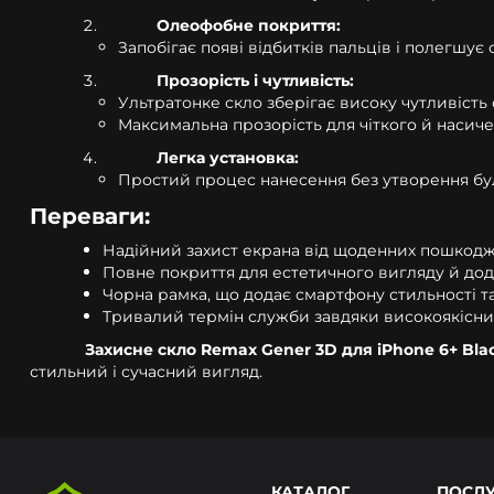
Олеофобне покриття:
Запобігає появі відбитків пальців і полегшує
Прозорість і чутливість:
Ультратонке скло зберігає високу чутливість 
Максимальна прозорість для чіткого й насич
Легка установка:
Простий процес нанесення без утворення бу
Переваги:
Надійний захист екрана від щоденних пошкодж
Повне покриття для естетичного вигляду й дод
Чорна рамка, що додає смартфону стильності т
Тривалий термін служби завдяки високоякісни
Захисне скло Remax Gener 3D для iPhone 6+ Bla
стильний і сучасний вигляд.
КАТАЛОГ
ПОСЛ