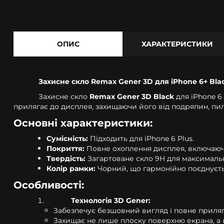
ОПИС
ХАРАКТЕРИСТИКИ
Захисне скло Remax Gener 3D для iPhone 6+ Blac
Захисне скло
Remax Gener 3D Black
для iPhone 6
прилягає до дисплея, захищаючи його від подряпин, пил
Основні характеристики:
Сумісність:
Підходить для iPhone 6 Plus.
Покриття:
Повне охоплення дисплея, включаючи
Твердість:
Загартоване скло 9H для максимально
Колір рамки:
Чорний, що гармонійно поєднуєть
Особливості:
Технологія 3D Gener:
Забезпечує безшовний вигляд і повне приляг
Захищає не лише плоску поверхню екрана, а й