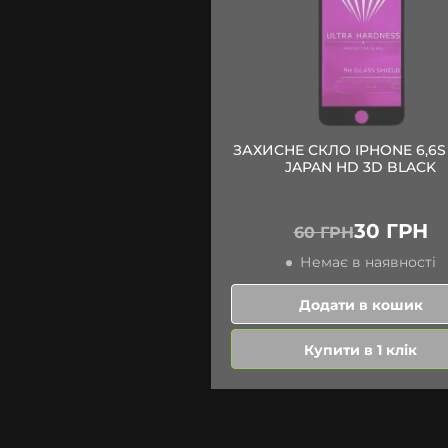
ЗАХИСНЕ СКЛО IPHONE 6,6S
JAPAN HD 3D BLACK
30 ГРН
60 ГРН
Немає в наявності
Додати в кошик
Купити в 1 клік