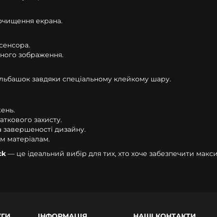
 очищення екрана.
сенсора.
еного зображення.
льбашок завдяки спеціальному клейкому шару.
ень.
аткового захисту.
а завершеності дизайну.
м матеріалам.
ck
— це ідеальний вибір для тих, хто хоче забезпечити мак
УГИ
ІНФОРМАЦІЯ
НАШІ КОНТАКТИ