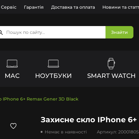
Сервіс
Гарантія
Доставка та оплата
Новини та статт
Знайти
MAC
НОУТБУКИ
SMART WATCH
о IPhone 6+ Remax Gener 3D Black
Захисне скло IPhone 6+
Немає в наявності
Артикул:
20001805