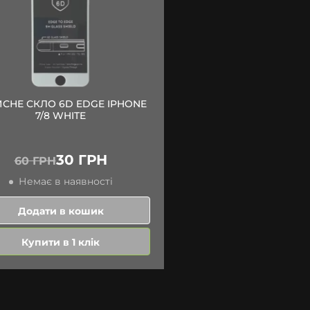
СНЕ СКЛО 6D EDGE IPHONE
7/8 WHITE
30 ГРН
60 ГРН
Немає в наявності
Додати в кошик
Купити в 1 клік