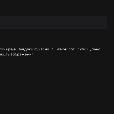
их країв. Завдяки сучасній 3D-технології скло щільно
якість зображення.