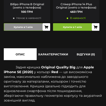
Вібро iPhone 8 Original
Спікер iPhone 14 Plus
(знято з телефона)
Original (знято з телефона)
100 ГРН
460 ГРН
Немає в наявності
В наявності
Купити в 1 клік
Купити в 1 клік
ОПИС
ХАРАКТЕРИСТИКИ
ВІДГУКИ (0)
Задня кришка
Original Quality Big
для
Apple
iPhone SE (2020)
у кольорі
Red
— це високоякісна
заміна, максимально наближена до заводського
оригіналу за матеріалами, кольором і точністю
виготовлення. Кришка ідеально підходить для
відновлення смартфона після пошкодження,
зберігаючи правильну геометрію корпусу та акуратний
зовнішній вигляд.