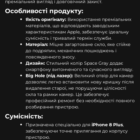
преміальний вигляд і довговічний захист.
Особливості продукту:
Якість оригіналу:
Використання преміальних
матеріалів, що відповідають заводським
характеристикам Apple, забезпечує ідеальну
сумісність і тривалий термін служби.
Матеріал:
Міцне загартоване скло, яке стійке
до подряпин, механічних пошкоджень і
повсякденного зносу.
Дизайн:
Стильний колір Space Gray додає
смартфону витонченого та сучасного вигляду.
Big Hole (під лазер):
Великий отвір для камер
дозволяє легко встановити нову кришку після
видалення старої, не порушуючи цілісності
скла та рамки камер. Це забезпечує
професійний ремонт без необхідності повного
розбирання пристрою.
Сумісність:
Призначена спеціально для
iPhone 8 Plus
,
забезпечуючи точне прилягання до корпусу
пристрою.