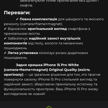
забезпечуючи точне прилягання без щілин і
люфтів.
Переваги:
✔
Повна комплектація
для швидкого та якісного
ремонту (camera+frame+magnet).
✔ Відновлює
оригінальний вигляд
смартфона з
преміальною якістю.
✔ Забезпечує
надійний захист внутрішніх
компонентів
від пилу, вологи та механічних
пошкоджень.
✔
Легка установка
мінімізує ризик додаткових
пошкоджень.
Задня кришка iPhone 15 Pro White
(camera+frame+magnet) Original Quality (якість
оригіналу)
— це ідеальне рішення для тих, хто прагне
повернути своєму iPhone 15 Pro стильний вигляд та
надійний захист, зберігаючи преміальну естетику та
функціональність пристрою. Ваш iPhone 15 Pro знову
виглядатиме як новий!