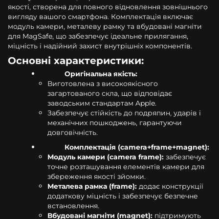
якості, створена для повного відновлення зовнішнього
вигляду вашого смартфона. Комплектація включає
модуль камери, металеву рамку та вбудовані магніти
для MagSafe, що забезпечує ідеальне прилягання,
міцність і надійний захист внутрішніх компонентів.
Основні характеристики:
Оригінальна якість:
Виготовлена з високоякісного
загартованого скла, що відповідає
заводським стандартам Apple.
Забезпечує стійкість до подряпин, ударів і
механічних пошкоджень, гарантуючи
довговічність.
Комплектація (camera+frame+magnet):
Модуль камери (camera frame):
забезпечує
точне розташування елементів камери для
збереження якості зйомки.
Металева рамка (frame):
додає конструкції
додаткову міцність і забезпечує безпечне
встановлення.
Вбудовані магніти (magnet):
підтримують