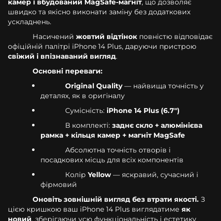
камер і вбудований MagSafe-магніт
, що дозволяє
швидко та якісно виконати заміну без додаткових
ускладнень.
Насичений
жовтий відтінок
повністю відповідає
офіційній палітрі iPhone 14 Plus, даруючи пристрою
свіжий і впізнаваний вигляд
.
Основні переваги:
Original Quality
— найвища точність у
деталях, як в оригіналу
Сумісність:
iPhone 14 Plus (6.7")
В комплекті:
заднє скло + алюмінієва
рамка + кільця камер + магніт MagSafe
Абсолютна точність отворів і
посадкових місць для всіх компонентів
Колір
Yellow
— яскравий, сучасний і
фірмовий
Оновіть зовнішній вигляд без втрати якості.
З
цією кришкою ваш iPhone 14 Plus виглядатиме
як
новий
, зберігаючи усю функціональність і естетику