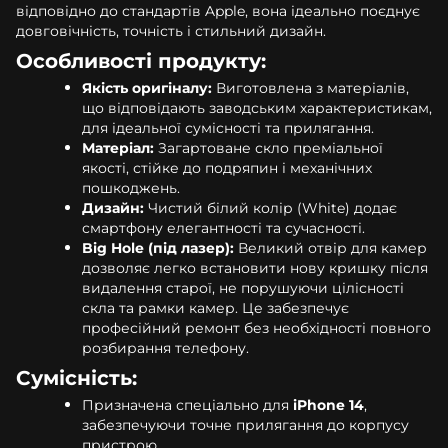
відповідно до стандартів Apple, вона ідеально поєднує
довговічність, точність і стильний дизайн.
Особливості продукту:
Якість оригіналу:
Виготовлена з матеріалів,
що відповідають заводським характеристикам,
для ідеальної сумісності та прилягання.
Матеріал:
Загартоване скло преміальної
якості, стійке до подряпин і механічних
пошкоджень.
Дизайн:
Чистий білий колір (White) додає
смартфону елегантності та сучасності.
Big Hole (під лазер):
Великий отвір для камер
дозволяє легко встановити нову кришку після
видалення старої, не порушуючи цілісності
скла та рамки камер. Це забезпечує
професійний ремонт без необхідності повного
розбирання телефону.
Сумісність:
Призначена спеціально для
iPhone 14
,
забезпечуючи точне прилягання до корпусу
пристрою.