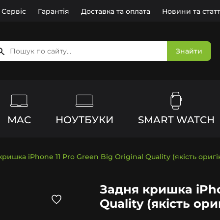
Сервіс
Гарантія
Доставка та оплата
Новини та статт
Знайти
MAC
НОУТБУКИ
SMART WATCH
ришка iPhone 11 Pro Green Big Original Quality (якість оригі
Задня кришка iPhon
Quality (якість ори