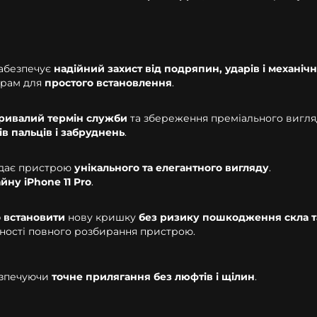
забезпечує
надійний захист від подряпин, ударів і механі
трам для
простого встановлення
.
ривалий термін служби
та збереження преміального вигля
ів пальців і забруднень
.
дає пристрою
унікального та елегантного вигляду
.
йну iPhone 11 Pro
.
 встановити
нову кришку
без ризику пошкодження скла т
ності повного розбирання пристрою.
езпечуючи
точне прилягання без люфтів і щілин
.