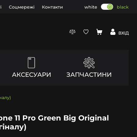
і
Соцмережі
Контакти
white
black
ВХІД
АКСЕСУАРИ
ЗАПЧАСТИНИ
налу)
e 11 Pro Green Big Original
гіналу)