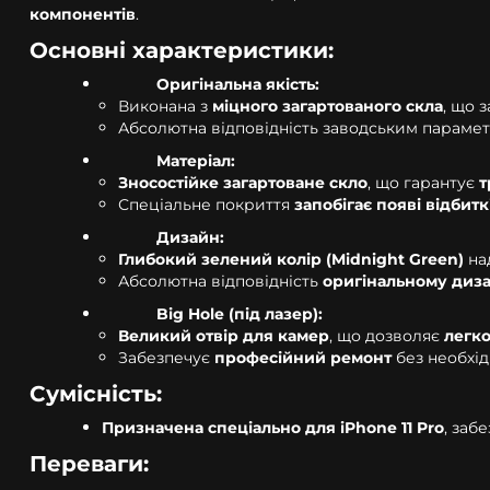
компонентів
.
Основні характеристики:
Оригінальна якість:
Виконана з
міцного загартованого скла
, що 
Абсолютна відповідність заводським параме
Матеріал:
Зносостійке загартоване скло
, що гарантує
т
Спеціальне покриття
запобігає появі відбитк
Дизайн:
Глибокий зелений колір (Midnight Green)
на
Абсолютна відповідність
оригінальному диза
Big Hole (під лазер):
Великий отвір для камер
, що дозволяє
легко
Забезпечує
професійний ремонт
без необхід
Сумісність:
Призначена спеціально для iPhone 11 Pro
, заб
Переваги: