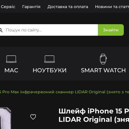
Сервіс
Гарантія
Доставка та оплата
Новини та статт
Знайти
MAC
НОУТБУКИ
SMART WATCH
 Pro Max інфрачервоний сканнер LIDAR Original (знято з т
Шлейф iPhone 15 
LIDAR Original (зн