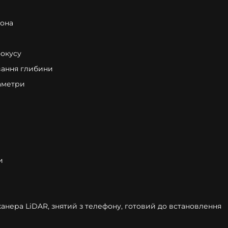
фона
фокусу
вання глибини
раметри
и
нера LiDAR, знятий з телефону, готовий до встановлення