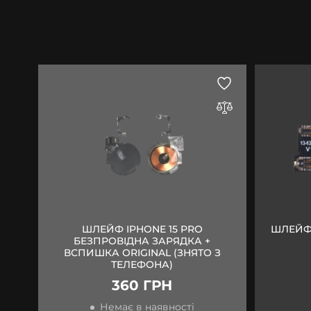
ШЛЕЙФ IPHONE 15 PRO
ШЛЕЙФ 
БЕЗПРОВІДНА ЗАРЯДКА +
ВСПИШКА ORIGINAL (ЗНЯТО З
ТЕЛЕФОНА)
360 ГРН
Немає в наявності