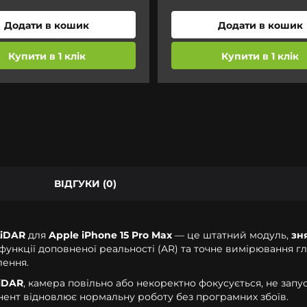
Додати в кошик
Додати в кошик
Купити в 1 клік
Купити в 1 клік
ВІДГУКИ (0)
LiDAR
для
Apple iPhone 15 Pro Max
— це штатний модуль,
зн
 функції доповненої реальності (AR) та точне вимірювання г
лення.
iDAR
, камера повільно або некоректно фокусується, не запус
ент відновлює нормальну роботу без програмних збоїв.