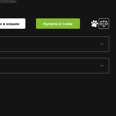
00051584
и в кошик
Купити в 1 клік