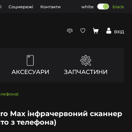
і
Соцмережі
Контакти
white
black
ВХІД
АКСЕСУАРИ
ЗАПЧАСТИНИ
елефона)
Pro Max інфрачервоний сканнер
ято з телефона)