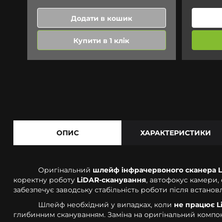
Додати в кошик
Купити в 1 клік
ОПИС
ХАРАКТЕРИСТИКИ
Оригінальний
шлейф інфрачервоного сканера 
коректну роботу
LiDAR-сканування
, автофокус камери,
забезпечує заводську стабільність роботи після встанов
Шлейф необхідний у випадках, коли
не працює L
глибинним скануванням. Заміна на оригінальний компон