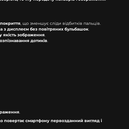
покриття
, що зменшує сліди відбитків пальців.
а з дисплеєм без повітряних бульбашок
.
у якість зображення
.
розпізнавання дотиків
.
ображення
.
що повертає смартфону первозданний вигляд і