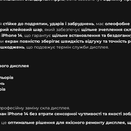
тя
стійке до подряпин, ударів і забруднень
, має
олеофобне 
орий клейовий шар
, який забезпечує
щільне зчеплення скл
 iPhone 14
, що гарантує
щільне встановлення та бездоганн
іни
екран повністю зберігає швидкість відгуку та точність 
пошкоджень
, що подовжує термін служби дисплея.
ового дисплея
в
льорів
нь
рів
 професійну заміну скла дисплея.
ран iPhone 14 без втрати сенсорної чутливості та якості з
 це
оптимальне рішення для якісного ремонту дисплея, 