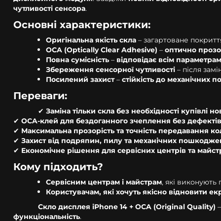
чутливості сенсора
.
Основні характеристики:
Оригінальна якість скла
– загартоване покрит
OCA (Optically Clear Adhesive)
–
оптично проз
Повна сумісність
–
відповідає всім параметрам
Збереження сенсорної чутливості
– після зам
Посилений захист
–
стійкість до механічних 
Переваги:
✔
Заміна тільки скла без необхідності купівлі н
✔
OCA-клей для бездоганного зчеплення без дефекті
✔
Максимальна прозорість та точність передавання ко
✔
Захист від подряпин, пилу та механічних пошкодже
✔
Економічне рішення для сервісних центрів та майст
Кому підходить?
Сервісним центрам і майстрам
, які виконують
Користувачам, які хочуть якісно відновити ек
Скло дисплея iPhone 14 + OCA (Original Quality)
–
функціональність
.