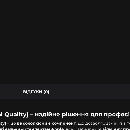
ВІДГУКИ (0)
al Quality) – надійне рішення для профе
ty)
– це
високоякісний компонент
, що дозволяє замінити
игінальним стандартам Apple
, воно забезпечує
відмінну пр