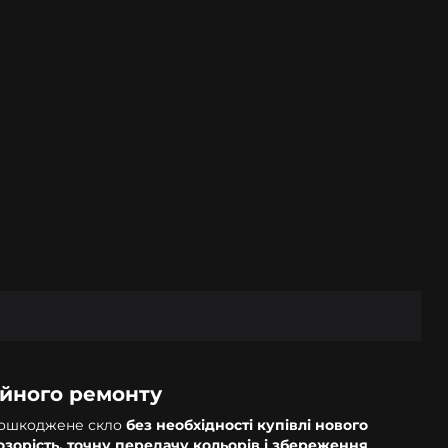
сійного ремонту
 пошкоджене скло
без необхідності купівлі нового
озорість, точну передачу кольорів і збереження