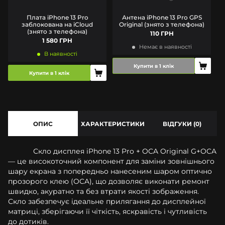
Плата iPhone 13 Pro
Антена iPhone 13 Pro GPS
заблокована на iCloud
Original (знято з телефона)
(знято з телефона)
110 ГРН
1 580 ГРН
Немає в наявності
В наявності
Купити в 1 клік
Купити в 1 клік
ОПИС
ХАРАКТЕРИСТИКИ
ВІДГУКИ (0)
Скло дисплея iPhone 13 Pro + OCA Original G+OCA
— це високоточний компонент для заміни зовнішнього
шару екрана з попередньо нанесеним шаром оптично
прозорого клею (OCA), що дозволяє виконати ремонт
швидко, акуратно та без втрати якості зображення.
Скло забезпечує ідеальне прилягання до дисплейної
матриці, зберігаючи її чіткість, яскравість і чутливість
до дотиків.