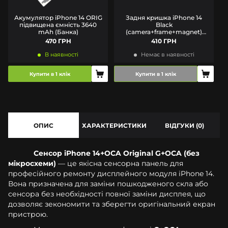
Акумулятор iPhone 14 ORIG
Задня кришка iPhone 14
підвищена ємність 3640
Black
mAh (Банка)
(camera+frame+magnet)
Original Quality (якість
470 ГРН
410 ГРН
оригіналу)
В наявності
Немає в наявності
Купити в 1 клік
Купити в 1 клік
ОПИС
ХАРАКТЕРИСТИКИ
ВІДГУКИ (0)
Сенсор iPhone 14+OCA Original G+OCA (без
мікросхеми)
— це якісна сенсорна панель для
професійного ремонту дисплейного модуля iPhone 14.
Вона призначена для заміни пошкодженого скла або
сенсора без необхідності повної заміни дисплея, що
дозволяє зекономити та зберегти оригінальний екран
пристрою.