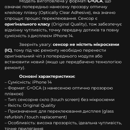
Модель виготовлена у форматі
G+OCA
, що
означає попередньо нанесену прозору оптичну
клейову плівку (Optically Clear Adhesive), яка значно
спрощує процес переклеювання. Сенсор є
оригінального класу
(Original Quality), тож забезпечує
відмінну чутливість, точну передачу дотиків та повну
сумісність з дисплеєм iPhone 14.
Зверніть увагу:
сенсор не містить мікросхеми
(IC)
, тому під час ремонту необхідно перенести
оригінальний чіп з попереднього модуля або
встановити новий (якщо це передбачено технологією
ремонту).
Основні характеристики:
– Сумісність: iPhone 14
– Формат: G+OCA (з нанесеною оптично прозорою
плівкою)
– Тип: сенсорне скло (touch screen) без мікросхеми
– Якість: Original Quality
– Призначення: для переклеювання дисплея (glass
refurbish / touch replacement)
– Особливість: висока прозорість, ідеальна чутливість,
точне прилягання