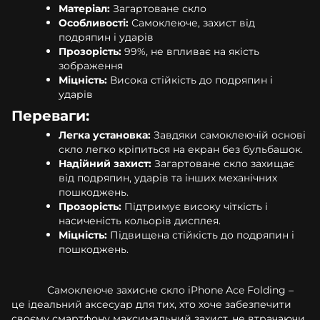
Матеріал:
Загартоване скло
Особливості:
Самоклеюче, захист від
подряпин і ударів
Прозорість:
99%, не впливає на якість
зображення
Міцність:
Висока стійкість до подряпин і
ударів
Переваги:
Легка установка:
Завдяки самоклеючій основі
скло легко кріпиться на екран без бульбашок.
Надійний захист:
Загартоване скло захищає
від подряпин, ударів та інших механічних
пошкоджень.
Прозорість:
Підтримує високу чіткість і
насиченість кольорів дисплея.
Міцність:
Підвищена стійкість до подряпин і
пошкоджень.
Самоклеюче захисне скло iPhone Ace Folding –
це ідеальний аксесуар для тих, хто хоче забезпечити
своєму смартфону максимальний захист, не втрачаючи