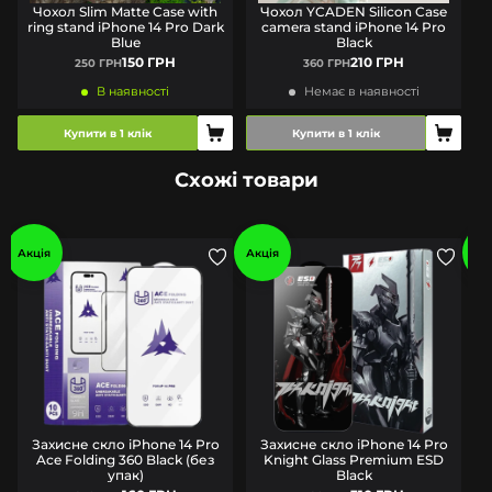
Чохол Slim Matte Case with
Чохол YCADEN Silicon Case
ring stand iPhone 14 Pro Dark
camera stand iPhone 14 Pro
Blue
Black
150 ГРН
210 ГРН
250 ГРН
360 ГРН
В наявності
Немає в наявності
Купити в 1 клік
Купити в 1 клік
Схожі товари
Акція
Акція
Ак
Захисне скло iPhone 14 Pro
Захисне скло iPhone 14 Pro
Ace Folding 360 Black (без
Knight Glass Premium ESD
упак)
Black