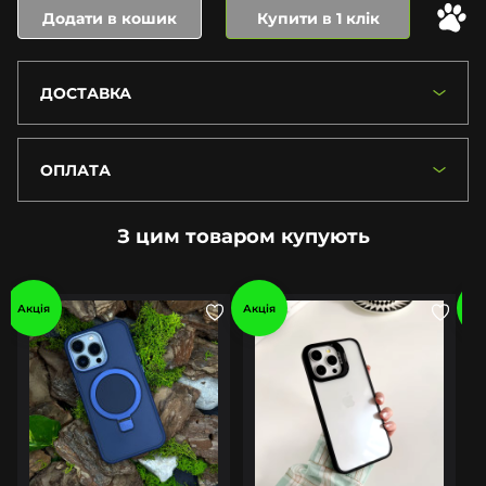
Додати в кошик
Купити в 1 клік
ДОСТАВКА
ОПЛАТА
З цим товаром купують
Акція
Акція
Ак