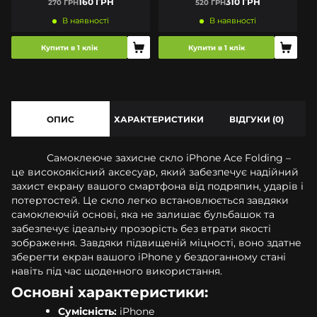
160 ГРН
310 ГРН
270 ГРН
520 ГРН
В наявності
В наявності
Купити в 1 клік
Купити в 1 клік
ОПИС
ХАРАКТЕРИСТИКИ
ВІДГУКИ (0)
Самоклеюче захисне скло iPhone Ace Folding –
це високоякісний аксесуар, який забезпечує надійний
захист екрану вашого смартфона від подряпин, ударів і
потертостей. Це скло легко встановлюється завдяки
самоклеючій основі, яка не залишає бульбашок та
забезпечує ідеальну прозорість без втрати якості
зображення. Завдяки підвищеній міцності, воно здатне
зберегти екран вашого iPhone у бездоганному стані
навіть під час щоденного використання.
Основні характеристики:
Сумісність:
iPhone