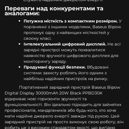
Переваги над конкурентами та
аналогами:
Потужна місткість з компактним розміром.
У
порівнянні з іншими моделями, Baseus Bipow
пропонує одну з найвищих місткостей у
своєму класі.
Інтелектуальний цифровий дисплей.
Не всі
зарядні пристрої можуть похвалитися
наявністю зручного цифрового дисплея для
моніторингу заряду.
Продумані функції безпеки.
Вбудовані
системи захисту роблять його одним з
найбільш надійних пристроїв на ринку.
Портативний зарядний пристрій Baseus Bipow
Digital Display 30000mAh 20W Black PPBD30K
відкриває нові горизонти зручності та
функціональності. Він ідеально підходить для зайнятих
професіоналів, мандрівників або будь-кого, хто хоче
мати надійне джерело енергії завжди під рукою. Цей
зарядний пристрій не просто виконує свою роботу; він
робить це з високим стандартом якості, що вигідно