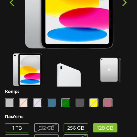
Колір:
Пам'ять:
1 TB
512 GB
256 GB
128 GB