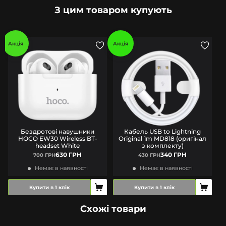
З цим товаром купують
Акція
Акція
Бездротові навушники
Кабель USB to Lightning
HOCO EW30 Wireless BT-
Original 1m MD818 (оригінал
headset White
з комплекту)
630 ГРН
340 ГРН
700 ГРН
430 ГРН
Немає в наявності
Немає в наявності
Купити в 1 клік
Купити в 1 клік
Схожі товари