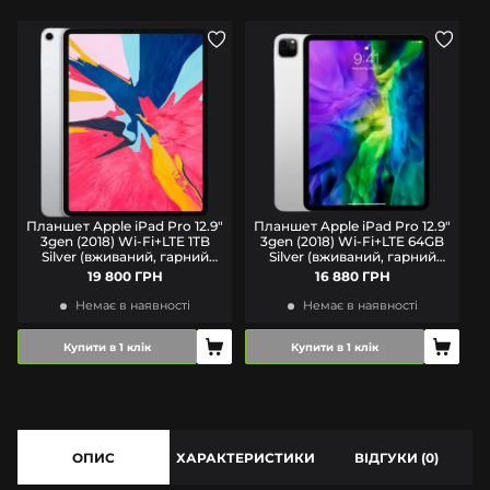
Планшет Apple iPad Pro 12.9"
Планшет Apple iPad Pro 12.9"
3gen (2018) Wi-Fi+LTE 1TB
3gen (2018) Wi-Fi+LTE 64GB
Silver (вживаний, гарний
Silver (вживаний, гарний
стан) A-
стан) A-
19 800 ГРН
16 880 ГРН
Немає в наявності
Немає в наявності
Купити в 1 клік
Купити в 1 клік
ОПИС
ХАРАКТЕРИСТИКИ
ВІДГУКИ (0)