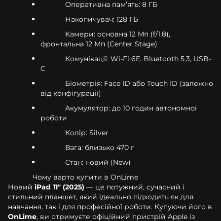
Оперативна пам’ять: 8 ГБ
Накопичувач: 128 ГБ
Камери: основна 12 Мп (f/1.8),
фронтальна 12 Мп (Center Stage)
Комунікації: Wi-Fi 6E, Bluetooth 5.3, USB-
C
Біометрія: Face ID або Touch ID (залежно
від конфігурації)
Акумулятор: до 10 годин автономної
роботи
Колір: Silver
Вага: близько 470 г
Стан: новий (New)
Чому варто купити в OnLime
Новий
iPad 11" (2025)
— це потужний, сучасний і
стильний планшет, який ідеально підходить як для
навчання, так і для професійної роботи. Купуючи його в
OnLime
, ви отримуєте офіційний пристрій Apple із