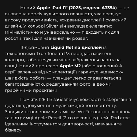
Новий
Apple iPad 11" (2025, модель A3354)
— це
оновлена версія культового планшета, яка поєднує
високу продуктивність, яскравий дисплей і сучасний
дизайн. У кольорі Silver він виглядає елегантно,
мінімалістично й універсально — підходить як для
роботи, так і для навчання чи розваг.
11-дюймовий
Liquid Retina дисплей
із
технологіями True Tone та P3 передає насичені
кольори, забезпечуючи чітке зображення навіть на
сонці. Новий процесор
Apple M2
(або оновлений A-
серії, залежно від комплектації) гарантує надвисоку
швидкість роботи — планшет легко справляється з
багатозадачністю, редагуванням фото, відео чи
графічними проєктами.
Пам’ять 128 ГБ забезпечує комфортне зберігання
додатків, документів і мультимедійного контенту.
Завдяки оновленим динамікам, Wi-Fi нового покоління
та підтримці Apple Pencil (2-го покоління) цей iPad стає
ідеальним інструментом для творчості, навчання та
бізнесу.