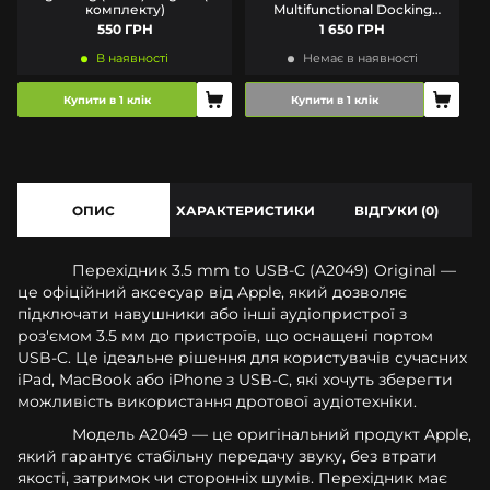
комплекту)
Multifunctional Docking
Station Gray WKWG050013
550 ГРН
1 650 ГРН
В наявності
Немає в наявності
Купити в 1 клік
Купити в 1 клік
ОПИС
ХАРАКТЕРИСТИКИ
ВІДГУКИ (0)
Перехідник 3.5 mm to USB-C (A2049) Original —
це офіційний аксесуар від Apple, який дозволяє
підключати навушники або інші аудіопристрої з
роз'ємом 3.5 мм до пристроїв, що оснащені портом
USB-C. Це ідеальне рішення для користувачів сучасних
iPad, MacBook або iPhone з USB-C, які хочуть зберегти
можливість використання дротової аудіотехніки.
Модель A2049 — це оригінальний продукт Apple,
який гарантує стабільну передачу звуку, без втрати
якості, затримок чи сторонніх шумів. Перехідник має