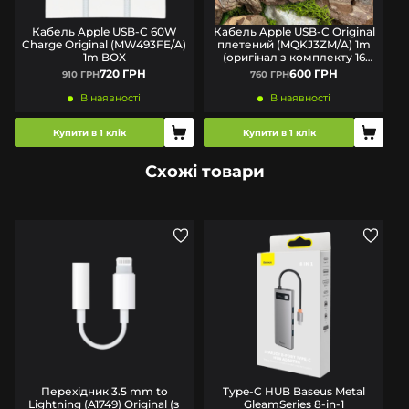
Кабель Apple USB-C 60W
Кабель Apple USB-C Original
Charge Original (MW493FE/A)
плетений (MQKJ3ZM/A) 1m
1m BOX
(оригінал з комплекту 16
серії)
720 ГРН
600 ГРН
910 ГРН
760 ГРН
В наявності
В наявності
Купити в 1 клік
Купити в 1 клік
Схожі товари
Перехідник 3.5 mm to
Type-C HUB Baseus Metal
Lightning (A1749) Original (з
GleamSeries 8-in-1
G