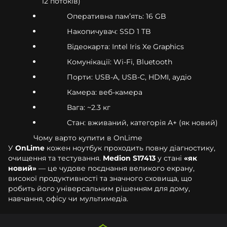
12 потоків)
Оперативна памʼять: 16 GB
Накопичувач: SSD 1 TB
Відеокарта: Intel Iris Xe Graphics
Комунікації: Wi-Fi, Bluetooth
Порти: USB-A, USB-C, HDMI, аудіо
Камера: веб-камера
Вага: ~2.3 кг
Стан: вживаний, категорія A+ (як новий)
Чому варто купити в OnLime
У
OnLime
кожен ноутбук проходить повну діагностику,
очищення та тестування.
Medion S17413
у стані
«як
новий»
— це чудове поєднання великого екрану,
високої продуктивності та значного сховища, що
робить його універсальним рішенням для дому,
навчання, офісу чи мультимедіа.