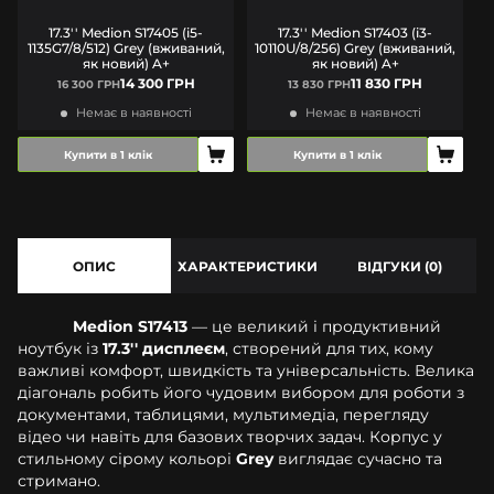
17.3'' Medion S17405 (i5-
17.3'' Medion S17403 (i3-
1135G7/8/512) Grey (вживаний,
10110U/8/256) Grey (вживаний,
як новий) A+
як новий) A+
14 300 ГРН
11 830 ГРН
16 300 ГРН
13 830 ГРН
Немає в наявності
Немає в наявності
Купити в 1 клік
Купити в 1 клік
ОПИС
ХАРАКТЕРИСТИКИ
ВІДГУКИ (0)
Medion S17413
— це великий і продуктивний
ноутбук із
17.3'' дисплеєм
, створений для тих, кому
важливі комфорт, швидкість та універсальність. Велика
діагональ робить його чудовим вибором для роботи з
документами, таблицями, мультимедіа, перегляду
відео чи навіть для базових творчих задач. Корпус у
стильному сірому кольорі
Grey
виглядає сучасно та
стримано.