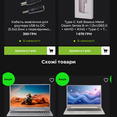
Кабель живлення для
Type-C Хаб Baseus Metal
роутера USB to DC
Gleam Series 8-in-1 (3xUSB3.0
(5.5х2.5мм з перехідником
+ 4KHD + RJ45 + Type-C + TF
1.35мм) 9V-12V 1A
+ SD)
300 ГРН
1 670 ГРН
В наявності
В наявності
Купити в 1 клік
Купити в 1 клік
Схожі товари
Акція
Акція
Ак