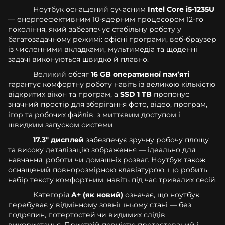
Ноутбук оснащений сучасним
Intel Core i5-1235U
— енергоефективним 10-ядерним процесором 12-го
покоління, який забезпечує стабільну роботу у
багатозадачному режимі: офісні програми, веб-браузер
із численними вкладками, мультимедіа та щоденні
задачі виконуються швидко й плавно.
Великий обсяг
16 GB оперативної памʼяті
гарантує комфортну роботу навіть із великою кількістю
відкритих вікон та програм, а
SSD 1 TB
пропонує
значний простір для зберігання фото, відео, програм,
ігор та робочих файлів, з миттєвим доступом і
швидким запуском системи.
17.3" дисплей
забезпечує зручну робочу площу
та високу деталізацію зображення — ідеально для
навчання, роботи чи домашніх розваг. Ноутбук також
оснащений повнорозмірною клавіатурою, що робить
набір тексту комфортним, навіть під час тривалих сесій.
Категорія
A+ (як новий)
означає, що ноутбук
перебуває у відмінному зовнішньому стані — без
подряпин, потертостей чи видимих слідів
використання. Пристрій повністю протестований і