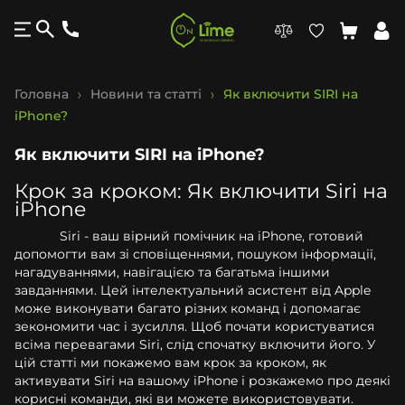
Головна
Новини та статті
Як включити SIRI на
iPhone?
Як включити SIRI на iPhone?
Крок за кроком: Як включити Siri на
iPhone
Siri - ваш вірний помічник на iPhone, готовий
допомогти вам зі сповіщеннями, пошуком інформації,
нагадуваннями, навігацією та багатьма іншими
завданнями. Цей інтелектуальний асистент від Apple
може виконувати багато різних команд і допомагає
зекономити час і зусилля. Щоб почати користуватися
всіма перевагами Siri, слід спочатку включити його. У
цій статті ми покажемо вам крок за кроком, як
активувати Siri на вашому iPhone і розкажемо про деякі
корисні команди, які ви можете використовувати.