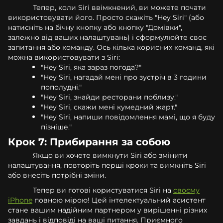
Тепер, коли Siri ввімкнений, ви можете почати
використовувати його. Просто скажіть "Hey Siri" (або
натисніть на бічну кнопку або кнопку "Домівки",
залежно від ваших налаштувань) і сформулюйте своє
запитання або команду. Ось кілька корисних команд, які
можна використовувати з Siri:
"Hey Siri, яка зараз погода?"
"Hey Siri, нагадай мені про зустріч в 3 години
пополудні."
"Hey Siri, знайди ресторани поблизу."
"Hey Siri, скажи мені кумедний жарт."
"Hey Siri, напиши повідомлення мамі, що я буду
пізніше."
Крок 7: Прибирання за собою
Якщо ви хочете вимкнути Siri або змінити
налаштування, повторіть перші кроки та вимкніть Siri
або внесіть потрібні зміни.
Тепер ви готові користуватися Siri на
своєму
iPhone
повною мірою! Цей інтелектуальний асистент
стане вашим надійним партнером у вирішенні різних
завдань і відповіді на ваші питання. Приємного