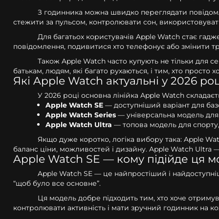
З годинника можна швидко переглядати повідомле
стежити за пульсом, контролювати сон, використовувати
Для багатьох користувачів Apple Watch стає гадж
повідомлення, подивитися хто телефонує або змінити тре
Також Apple Watch часто купують не тільки для се
батькам, людям, які багато рухаються, і тим, хто просто 
Які Apple Watch актуальні у 2026 роц
У 2026 році основна лінійка Apple Watch складаєт
Apple Watch SE
— доступніший варіант для ба
Apple Watch Series
— універсальна модель для 
Apple Watch Ultra
— топова модель для спорту,
Якщо дуже коротко, логіка вибору така: Apple Wa
баланс ціни, можливостей і дизайну. Apple Watch Ultra
Apple Watch SE — кому підійде ця 
Apple Watch SE — це найпростіший і найдоступні
“щоб було все основне”.
Ця модель добре підходить тим, хто хоче отримува
контролювати активність і мати зручний годинник на ко