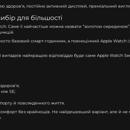
лю здоров’я, постійно активний дисплей, преміальний вигл
ибір для більшості
tch. Саме її найчастіше можна назвати “золотою серединою”. 
ункцій.
 просто базовий смарт-годинник, а повноцінний Apple Watch
ті випадків найкращою відповіддю буде саме Apple Watch Ser
здоров’я;
 ніж SE;
порту й повсякденного життя.
е комфорт без крайнощів. Не найдешевший варіант, але й не 
.