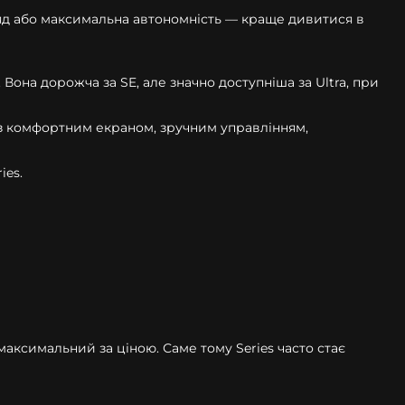
яд або максимальна автономність — краще дивитися в
Вона дорожча за SE, але значно доступніша за Ultra, при
 із комфортним екраном, зручним управлінням,
ies.
максимальний за ціною. Саме тому Series часто стає