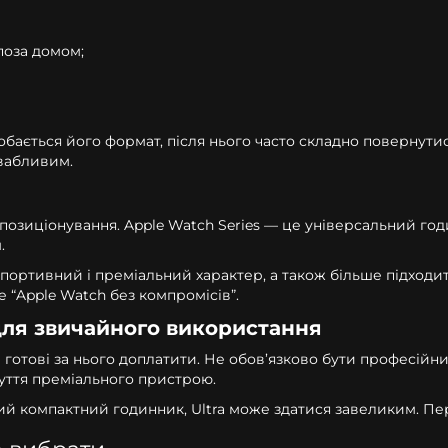
поза домом;
одобається його формат, після нього часто складно повернут
ивабливим.
 позиціонування. Apple Watch Series — це універсальний год
.
 спортивний і преміальний характер, а також більше підходи
е “Apple Watch без компромісів”.
 для звичайного використання
 готові за нього доплатити. Не обов’язково бути професійн
чуття преміального пристрою.
кий компактний годинник, Ultra може здатися завеликим. П