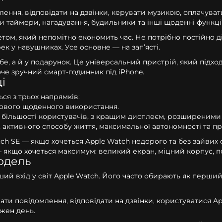
ння, відповідати на дзвінки, керувати музикою, оплачувати
 таймери, нагадування, будильники та інші щоденні функції
етом, який непомітно економить час. Не потрібно постійно д
к у навушниках. Усе основне — на зап’ясті.
бе, а й у подарунок. Це універсальний пристрій, який підх
хоче зручний смарт-годинник під iPhone.
і
ься з трьох напрямків:
зового щоденного використання.
більшості користувачів, з кращим дисплеєм, розширеними 
 активного способу життя, максимальної автономності та пр
tch SE — якщо хочеться Apple Watch недорого та без зайвих
 — якщо хочеться максимум: великий екран, міцний корпус, 
модель
ший вхід у світ Apple Watch. Його часто обирають як перши
ти повідомлення, відповідати на дзвінки, користуватися Ap
жен день.