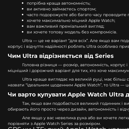
потрібна краща автономність;
ви активно займаєтесь спортом;
часто подорожуєте або багато часу проводите 
хочете максимально міцний Apple Watch;
вам важливий преміальний вигляд;
ви хочете топову модель без компромісів.
Ultra — це не варіант “для всіх”. Але якщо вам п
корпус і відчуття надійності роблять Ultra особливо пр
Чим Ultra відрізняється від Series
Головна різниця — розмір, автономність, корпус і
міцніший і дорожчий варіант для тих, хто хоче максимум
Ultra краще виглядає на великій руці, має більш
назвати “ідеальним щоденним Apple Watch”, то Ultra — ц
Чи варто купувати Apple Watch Ultra
Так, якщо вам подобається великий годинник і ви
обирають його просто через дизайн, автономність і від
Але якщо у вас невелика рука або ви хочете лег
порівняти з Apple Watch Series за розміром.