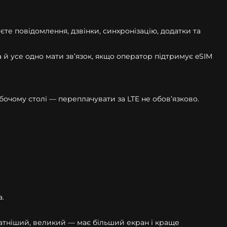
те повідомлення, дзвінки, синхронізацію, додатки та
й усе одно мати зв’язок, якщо оператор підтримує eSIM
бочому столі — переплачувати за LTE не обов’язково.
а.
уратніший, великий — має більший екран і краще