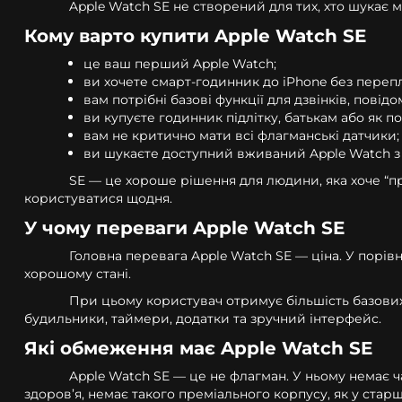
Apple Watch SE не створений для тих, хто шукає 
Кому варто купити Apple Watch SE
це ваш перший Apple Watch;
ви хочете смарт-годинник до iPhone без переп
вам потрібні базові функції для дзвінків, повідо
ви купуєте годинник підлітку, батькам або як п
вам не критично мати всі флагманські датчики;
ви шукаєте доступний вживаний Apple Watch з 
SE — це хороше рішення для людини, яка хоче “пр
користуватися щодня.
У чому переваги Apple Watch SE
Головна перевага Apple Watch SE — ціна. У порівн
хорошому стані.
При цьому користувач отримує більшість базових м
будильники, таймери, додатки та зручний інтерфейс.
Які обмеження має Apple Watch SE
Apple Watch SE — це не флагман. У ньому немає ч
здоров’я, немає такого преміального корпусу, як у стар