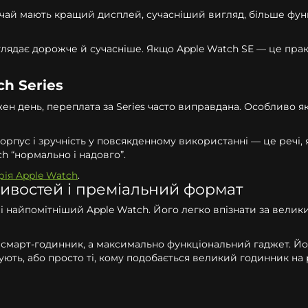
звичай мають кращий дисплей, сучасніший вигляд, більше фун
глядає дорожче й сучасніше. Якщо Apple Watch SE — це прак
h Series
н день, переплата за Series часто виправдана. Особливо якщ
орпус і зручність у повсякденному використанні — це речі, 
h “нормально і надовго”.
рія Apple Watch
.
ивостей і преміальний формат
 і найпомітніший Apple Watch. Його легко впізнати за вел
о смарт-годинник, а максимально функціональний гаджет. Йо
жують, або просто ті, кому подобається великий годинник на 