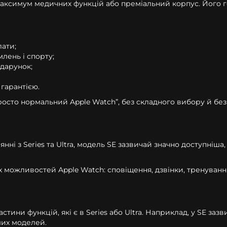
максимум медичних функцій або преміальний корпус. Його го
лати;
млень і спорту;
одарунок;
гарантією.
осто нормальний Apple Watch”, без складного вибору й без 
янні з Series та Ultra, модель SE зазвичай значно доступніш
ожливостей Apple Watch: сповіщення, дзвінки, тренування, а
астини функцій, які є в Series або Ultra. Наприклад, у SE 
ших моделей.