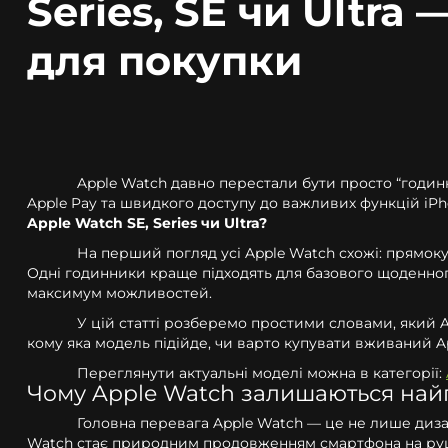
Series, SE чи Ultra
для покупки
Apple Watch давно перестали бути просто “годинни
Apple Pay та швидкого доступу до важливих функцій iPh
Apple Watch SE, Series чи Ultra?
На перший погляд усі Apple Watch схожі: прямок
Одні годинники краще підходять для базового щоденного
максимум можливостей.
У цій статті розберемо простими словами, який 
кому яка модель підійде, чи варто купувати вживаний A
Переглянути актуальні моделі можна в категорії:
Чому Apple Watch залишаються на
Головна перевага Apple Watch — це не лише дизайн
Watch стає природним продовженням смартфона на руц