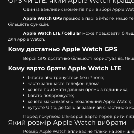
GPS чи LTE: який Apple Watch кращ
Один із важливих моментів при виборі Apple Watch
Apple Watch GPS
працює в парі з iPhone. Якщо т
більшість функцій.
Apple Watch LTE / Cellular
може працювати більш с
для Apple Watch.
Кому достатньо Apple Watch GPS
Версії GPS достатньо більшості користувачів. Якщ
Кому варто брати Apple Watch LTE
бігаєте або тренуєтесь без iPhone;
часто залишаєте телефон вдома;
хочете приймати дзвінки прямо з годинника;
багато подорожуєте;
хочете максимально незалежний Apple Watch;
купуєте Ultra, де Cellular зазвичай є частиною к
Перед покупкою LTE-версії варто перевірити під
Який розмір Apple Watch вибрати
Розмір Apple Watch впливає не тільки на зовнішн