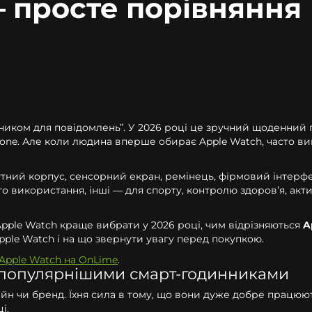
 — просте порівняння
ком для повідомлень”. У 2026 році це зручний щоденний гадж
one. Але коли людина вперше обирає Apple Watch, часто ви
утний корпус, сенсорний екран, ремінець, фірмовий інтерфе
 використання, інші — для спорту, контролю здоров’я, актив
Apple Watch краще вибрати у 2026 році, чим відрізняються
A
pple Watch і на що звернути увагу перед покупкою.
Apple Watch на OnLime
.
йпопулярнішими смарт-годинниками
 чи бренд. Їхня сила в тому, що вони дуже добре працюють у
і.