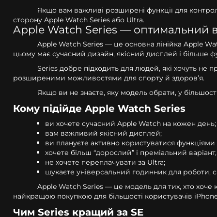
Якщо вам важливі розширені функції для контро
сторону Apple Watch Series або Ultra.
Apple Watch Series — оптимальний в
Apple Watch Series — це основна лінійка Apple Wa
цьому має сучасний дизайн, якісний дисплей і більше ф
Series добре підходить для людей, які хочуть не
розширеними можливостями для спорту й здоров’я.
Якщо ви не знаєте, яку модель обрати, у більшос
Кому підійде Apple Watch Series
ви хочете сучасний Apple Watch на кожен день;
вам важливий якісний дисплей;
ви плануєте активно користуватися функціями 
хочете більш “дорослий” і преміальний варіант,
не хочете переплачувати за Ultra;
шукаєте універсальний годинник для роботи, с
Apple Watch Series — це модель для тих, хто хоч
найкращою покупкою для більшості користувачів iPhone
Чим Series кращий за SE