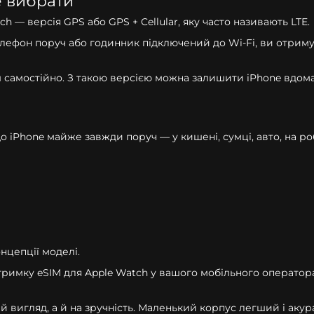
е вибрати
 — версія GPS або GPS + Cellular, яку часто називають LTE.
елефон поруч або годинник підключений до Wi-Fi, ви отримує
амостійно. З такою версією можна залишити iPhone вдома 
о iPhone майже завжди поруч — у кишені, сумці, авто, на ро
онцепції моделі.
тримку eSIM для Apple Watch у вашого мобільного оператор
ій вигляд, а й на зручність. Маленький корпус легший і ак