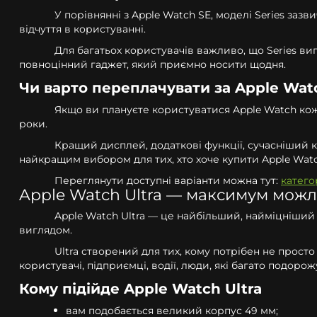
У порівнянні з Apple Watch SE, моделі Series за
відчуття в користуванні.
Для багатьох користувачів важливо, що Series ви
повноцінний гаджет, який приємно носити щодня.
Чи варто переплачувати за Apple Watc
Якщо ви плануєте користуватися Apple Watch коже
роки.
Кращий дисплей, додаткові функції, сучасніший к
найкращим вибором для тих, хто хоче купити Apple Watc
Переглянути доступні варіанти можна тут:
катего
Apple Watch Ultra — максимум можл
Apple Watch Ultra — це найбільший, найміцніший
виглядом.
Ultra створений для тих, кому потрібен не прост
користувачі, підприємці, водії, люди, які багато подоро
Кому підійде Apple Watch Ultra
вам подобається великий корпус 49 мм;