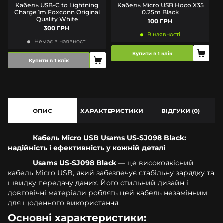
Кабель USB-C to Lightning
Кабель Micro USB Hoco X35
Charge 1m Foxconn Original
0.25m Black
Quality White
100 ГРН
300 ГРН
В наявності
Немає в наявності
Купити в 1 клік
Купити в 1 клік
ОПИС
ХАРАКТЕРИСТИКИ
ВІДГУКИ (0)
Кабель Micro USB Usams US-SJ098 Black:
надійність і ефективність у кожній деталі
Usams US-SJ098 Black
— це високоякісний
кабель Micro USB, який забезпечує стабільну зарядку та
швидку передачу даних. Його стильний дизайн і
довговічні матеріали роблять цей кабель незамінним
для щоденного використання.
Основні характеристики: