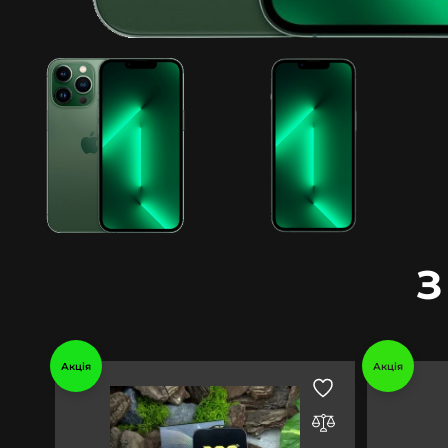
З
Акція
Акція