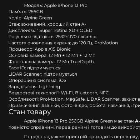
Модель: Apple iPhone 13 Pro
Пам’ять: 256GB
Колір: Alpine Green
Стан: вживаний, хороший стан A-
Дисплей: 6.1" Super Retina XDR OLED
Роздільна здатність: 2532×1170 пікселів
Частота оновлення екрана: до 120 Гц, ProMotion
Процесор: Apple A15 Bionic
Основна камера: 12 Мп + 12 Мп + 12 Мп
Фронтальна камера: 12 Мп TrueDepth
Face ID: підтримується
LiDAR Scanner: підтримується
Операційна система: iOS
Заряджання: Lightning
Бездротові технології: Wi-Fi, Bluetooth, NFC
Особливості: ProMotion, MagSafe, LiDAR Scanner, захист
Призначення: дзвінки, фото, відео, робота, навчання, ігр
Стан товару
Apple iPhone 13 Pro 256GB Alpine Green має стан
A
повністю справним, перевіреним і готовим до використ
Перед продажем пристрій проходить перевірку, 