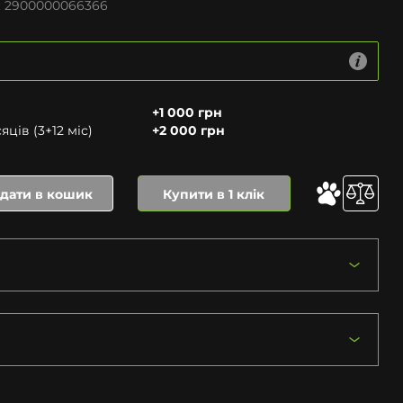
:
2900000066366
+1 000 грн
ців (3+12 міс)
+2 000 грн
дати в кошик
Купити в 1 клік