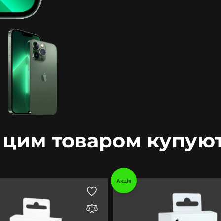
 цим товаром купую
Акція