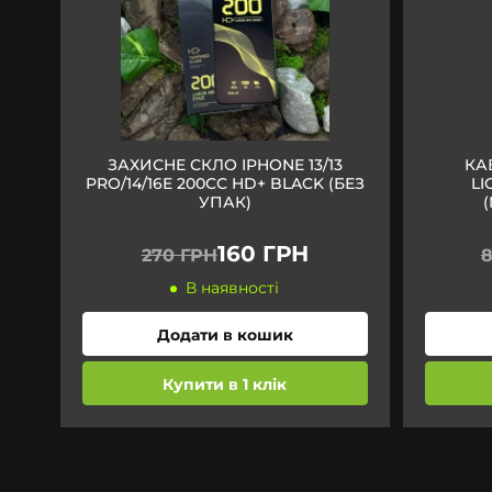
ЗАХИСНЕ СКЛО IPHONE 13/13
КА
PRO/14/16E 200CC HD+ BLACK (БЕЗ
LI
УПАК)
160 ГРН
270 ГРН
8
В наявності
Додати в кошик
Купити в 1 клік