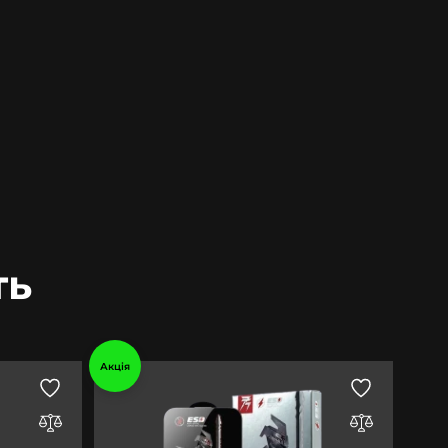
ть
Акція