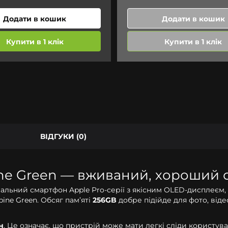
Додати в кошик
Додати в кошик
Купити в 1 клік
Купити в 1 клік
ВІДГУКИ (0)
ine Green — вживаний, хороший с
міальний смартфон Apple Pro-серії з якісним OLED-дисплеє
ne Green. Обсяг пам’яті
256GB
добре підійде для фото, віде
н
. Це означає, що пристрій може мати легкі сліди користув