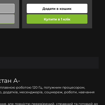
Додати в кошик
Купити в 1 клік
тан A-
м, плавною роботою 120 Гц, потужним процесором,
о, додатків, месенджерів, соцмереж, роботи, навчання
ання, але повністю перевірений, справний та готовий до