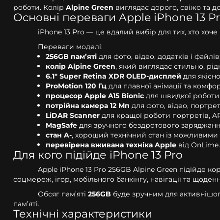
роботи. Колір
Alpine Green
виглядає дорого, свіжо та д
Основні переваги Apple iPhone 13 P
iPhone 13 Pro — це вдалий вибір для тих, хто х
Переваги моделі:
256GB пам’яті
для фото, відео, додатків і файлів
колір Alpine Green
, який виглядає стильно, рід
6.1" Super Retina XDR OLED-дисплей
для якісн
ProMotion 120 Гц
для плавної анімації та комфо
процесор Apple A15 Bionic
для швидкої роботи 
потрійна камера 12 Мп
для фото, відео, портреті
LiDAR Scanner
для кращої роботи портретів, AR
MagSafe
для зручного бездротового заряджання
стан A-
, хороший технічний стан із можливими
перевірена вживана техніка Apple
від OnLime.
Для кого підійде iPhone 13 Pro
Apple iPhone 13 Pro 256GB Alpine Green підійде к
соцмереж, ігор, мобільного банкінгу, навігації та щоден
Обсяг пам’яті
256GB
буде зручним для активнішого
пам’яті.
Технічні характеристики