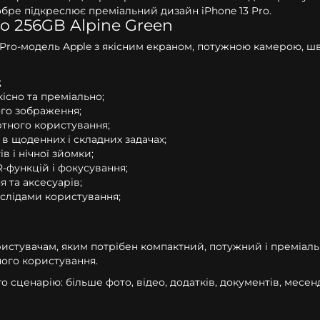
обре підкреслює преміальний дизайн iPhone 13 Pro.
ro 256GB Alpine Green
оче Pro-модель Apple з якісним екраном, потужною камерою,
;
кісно та преміально;
ого зображення;
ртного користування;
в щоденних і складних задачах;
в і нічної зйомки;
-функцій і фокусування;
 та аксесуарів;
 слідами користування;
ористувачам, яким потрібен компактний, потужний і преміаль
ного користування.
 сценарію: більше фото, відео, додатків, документів, месен