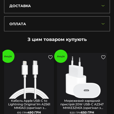
ДОСТАВКА
ОПЛАТА
З цим товаром купують
Акція
Акція
Кабель Apple USB-C to
Мережевий зарядний
Lightning Original 1m A2561
пристрій 20W USB-C A2347
MM0A3 (оригінал з
MHKE3ZM/A (оригінал з
комплекту)
комплекту)
490 ГРН
650 ГРН
610 ГРН
820 ГРН