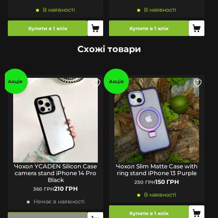
В наявності
В наявності
Купити в 1 клік
Купити в 1 клік
Схожі товари
Акція
Акція
Чохол YCADEN Silicon Case
Чохол Slim Matte Case with
camera stand iPhone 14 Pro
ring stand iPhone 13 Purple
Black
150 ГРН
250 ГРН
210 ГРН
360 ГРН
В наявності
Немає в наявності
Купити в 1 клік